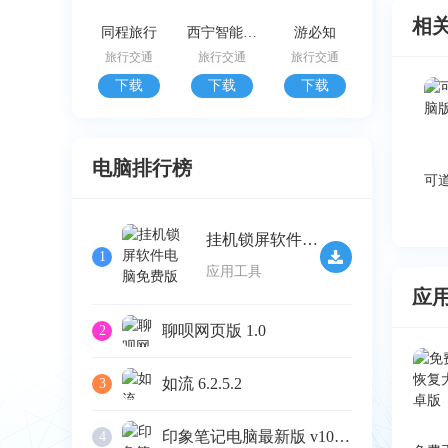
相
同程旅行
西宁智能公交
游必知
旅行交通
旅行交通
旅行交通
下载
下载
下载
电脑排行榜
挂机锁屏软件电脑免费版 v2.32
1
应用工具
应
聊呗网页版 1.0
2
如流 6.2.5.2
3
印象笔记电脑最新版 v10.4.4
4