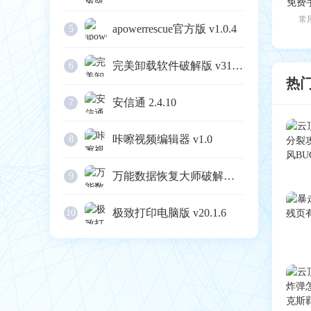
常
apowerrescue官方版 v1.0.4
5
完美卸载软件破解版 v31.16
6
热
安信通 2.4.10
7
咔嚓视频编辑器 v1.0
8
万能数据恢复大师破解版 v6.3
9
极致打印电脑版 v20.1.6
10