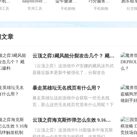
免费手机恢复大师安卓版
easyrecovery手机版免费版
蛮牛健康苹果版
巧分服务苹果最新版
用工具
常用工具
手机购物
手机购物
社交
门文章
云顶之弈3飓风能分裂攻击几个？ 飓风BUG爆料
《云顶之弈》这游戏中卢安娜的飓风这件武
器最近版本更新中被强化了，分裂攻击
暴走英雄坛无名残页有什么用？
暴走英雄坛这款游戏中会获取一些无名残
页，那么这些无名残页究竟有什么用呢？下
云顶之弈海克斯炸弹怎么生效 9.16海克斯羁绊触发机制
《云顶之弈》这游戏中9.16新版本中海克斯
羁绊是一个非常强力的羁绊，这里我们