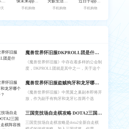
跑车租车官方版
保未来app官网版
火蚁生活官方版
过日子app官网版
聊天
手机购物
手机购物
手机购物
魔兽世界怀旧服DKPROLL团是什么？
《魔兽世界怀旧服》中存在着多样的公会制
度，DKPROLL团就是其中之一，关于这个
魔兽世界怀旧服盗贼狗牙和龙牙哪个做副手好？
《魔兽世界怀旧服》中黑翼之巢副本即将开
放，作为副手有狗牙和龙牙匕首两个选
三国竞技场自走棋攻略 DOTA2三国竞技场自走棋阵容推荐(附武将羁绊图鉴)
三国竞技场自走棋攻略是dota2全新自走棋
模式的游戏攻略。加入三国武将，你需