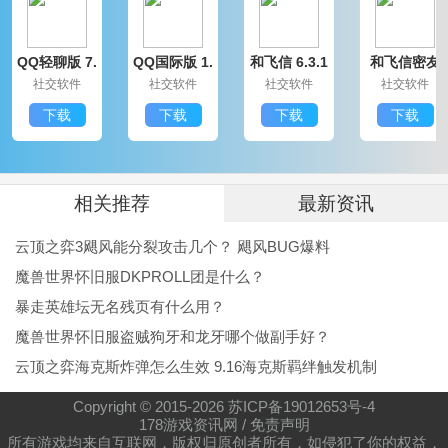
QQ轻聊版 7.
QQ国际版 1.
和飞信 6.3.1
和飞信密友
9.14314.0
91.1370.0
200
圈版 6.3.120
社交软件
社交软件
社交软件
社交软件
0
下载
下载
下载
下载
相关推荐
最新资讯
云顶之弈3飓风能分裂攻击几个？ 飓风BUG爆料
魔兽世界怀旧服DKPROLL团是什么？
暴走英雄坛无名残页有什么用？
魔兽世界怀旧服盗贼狗牙和龙牙哪个做副手好？
云顶之弈海克斯炸弹怎么生效 9.16海克斯羁绊触发机制
Copyright © 2015-
2026
苏ICP备19012653号-4
178游戏资讯网
/
免责声明
所有游戏均来自互联网，版权归原创者所有，如侵犯了你的权益，