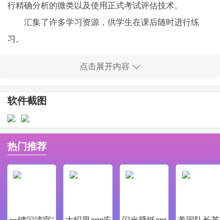
行精确分析的微类以及使用正式考试评估技术。
汇集了许多学习资源，供学生在课后随时进行练
习。
同时学习课程学习管理，著名老师在教室里回答问
点击展开内容
题，以帮助提高学习成绩。
优题网电脑版软件亮点
软件截图
1，学习进度
能够记录学生的学习进度并不断巩固知识
2，互动式教学
热门推荐
老师和学生可以使用此平台在网上获得交互式学习
体验，还可以分配作业
3，界面清晰
具有令人耳目一新的用户界面，因此你在阅读教科
一键闪清官方最新版
大织里app安卓版
闪光壁纸app安卓最新版
美国队长英