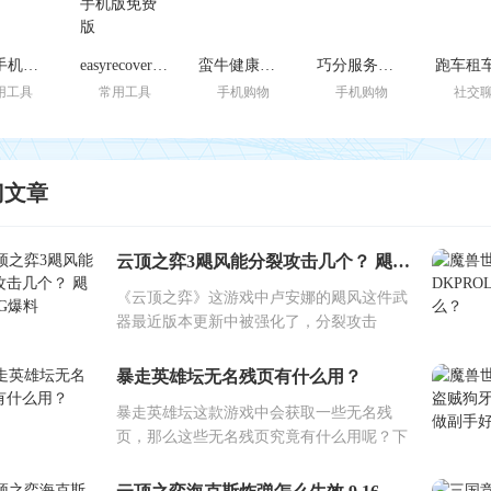
免费手机恢复大师安卓版
easyrecovery手机版免费版
蛮牛健康苹果版
巧分服务苹果最新版
用工具
常用工具
手机购物
手机购物
社交
门文章
云顶之弈3飓风能分裂攻击几个？ 飓风BUG爆料
《云顶之弈》这游戏中卢安娜的飓风这件武
器最近版本更新中被强化了，分裂攻击
暴走英雄坛无名残页有什么用？
暴走英雄坛这款游戏中会获取一些无名残
页，那么这些无名残页究竟有什么用呢？下