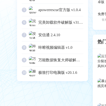
apowerrescue官方版 v1.0.4
5
常
完美卸载软件破解版 v31.16
6
安信通 2.4.10
7
热
咔嚓视频编辑器 v1.0
8
万能数据恢复大师破解版 v6.3
9
极致打印电脑版 v20.1.6
10