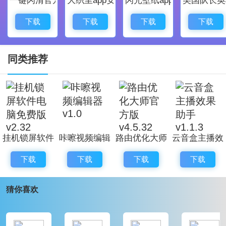
输入英文更方便，音近词、形近词、拼音转单词等
各种您，可能输入的选项。
下载
下载
下载
下载
结合包含四十多万词条的中英文词库，保证您自由
输入，想到哪，写到哪。
同类推荐
必应Bing输入法软件功能
想要网上搜索。想要输入多媒体文件。不用拷贝、
粘贴，按下V键。必应输入法让您一键如愿。网上搜
索，多媒体输入，尽在您掌握。
挂机锁屏软件
咔嚓视频编辑
路由优化大师
云音盒主播效
应用开放平台。
电脑免费版
器 v1.0
官方版
果助手 v1.1.3
想要更多的皮肤和扩展应用。点击下载，一键安
下载
下载
下载
下载
v2.32
v4.5.32
装。也可以DIY您的个性皮肤或扩展应用。必应输入
猜你喜欢
法，输入更多乐趣。
必应Bing输入法更新日志
1、全新的安装界面，更加简洁流畅