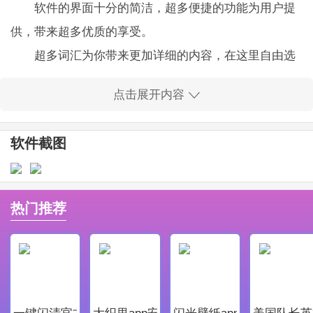
软件的界面十分的简洁，超多便捷的功能为用户提
供，带来超多优质的享受。
超多词汇为你带来更加详细的内容，在这里自由选
择喜欢的输入选项。
点击展开内容
拥有自动校准功能可以让用户减少错别字，让你轻
松体验快乐打字。
软件截图
这里也没任何的广告，所有的功能都是免费的，可
以让你在电脑使用时成为一个小帮手。
必应Bing输入法软件亮点
热门推荐
软件的体积十分的小巧，所有的功能都为用户免费
开放，轻松为你服务。
还有各种主题及皮肤让你的输入法更加的与众不同
带来新颖的使用方式。
一键闪清官方最新版
大织里app安卓版
闪光壁纸app安卓最新版
美国队长英