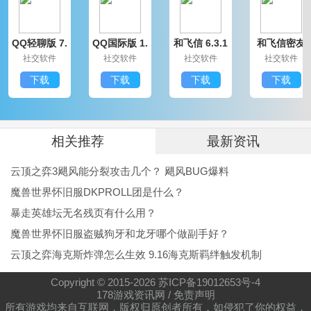
2、全面升级设置向导
QQ轻聊版 7.
QQ国际版 1.
和飞信 6.3.1
和飞信密友
3、新增 3 款动态皮肤，支持根据输入速度动态调
9.14314.0
91.1370.0
200
圈版 6.3.120
社交软件
社交软件
社交软件
社交软件
0
整动画速率
下载
下载
下载
下载
4、新增 V 模式应用“符号表情”
相关推荐
最新资讯
云顶之弈3飓风能分裂攻击几个？ 飓风BUG爆料
魔兽世界怀旧服DKPROLL团是什么？
暴走英雄坛无名残页有什么用？
魔兽世界怀旧服盗贼狗牙和龙牙哪个做副手好？
云顶之弈海克斯炸弹怎么生效 9.16海克斯羁绊触发机制
Copyright © 2015-
2026
苏ICP备19012653号-4
178游戏资讯网
/
免责声明
所有游戏均来自互联网，版权归原创者所有，如侵犯了你的权益，