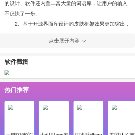
的设计、软件还内置丰富大量的词语库，让用户的输入
不仅快了一步。
2、基于开源界面库设计的皮肤框架效果更加突出，
配置更加灵活。
点击展开内容
3、智能输入法平台，软件内拥有单字码表、共享系
统词库、还有最新的输入法框架、界面、算法等核心功
软件截图
能均在服务过程中就能够完成，最大限度的减少软件入
侵。
启程输入法软件特色
热门推荐
1、软件的体积十分的小巧便捷，但是软件内的功能
还是十分的强大。
2、采用了最新的高速引擎，有语句联想，玩家可以
快速的输入句子，让你句子输入快人一步。
一键闪清官方最新版
大织里app安卓版
闪光壁纸app安卓最新版
美国队长英