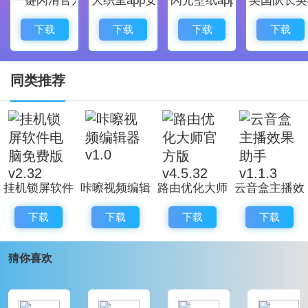
3、软件内有语音对比，单词输入，英语联想等功
能，你能想到的全部都有。
下载
下载
下载
下载
4、良心制作，完全绿色，纯净，开源，没有一点广
告，不会擅自的收集用户信息。
同类推荐
5、打字简单，输入准确，操作简单，高效灵活的皮
肤引擎释放你的想象力。
挂机锁屏软件
咔嚓视频编辑
路由优化大师
云音盒主播效
电脑免费版
器 v1.0
官方版
果助手 v1.1.3
下载
下载
下载
下载
v2.32
v4.5.32
猜你喜欢