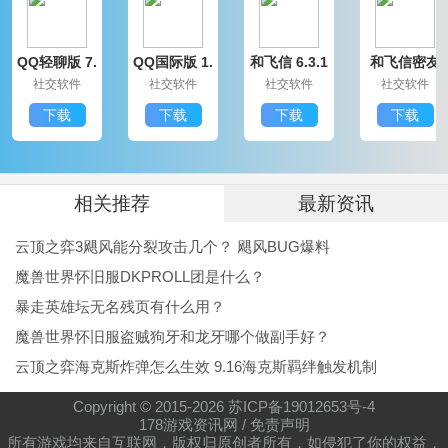
QQ轻聊版 7.
QQ国际版 1.
和飞信 6.3.1
和飞信密友
9.14314.0
91.1370.0
200
圈版 6.3.120
社交软件
社交软件
社交软件
社交软件
0
下载
下载
下载
下载
相关推荐
最新资讯
云顶之弈3飓风能分裂攻击几个？ 飓风BUG爆料
魔兽世界怀旧服DKPROLL团是什么？
暴走英雄坛无名残页有什么用？
魔兽世界怀旧服盗贼狗牙和龙牙哪个做副手好？
云顶之弈海克斯炸弹怎么生效 9.16海克斯羁绊触发机制
Copyright © 2015-
2026
苏ICP备19012653号-4
178游戏资讯网
/
免责声明
所有游戏均来自互联网，版权归原创者所有，如侵犯了你的权益，