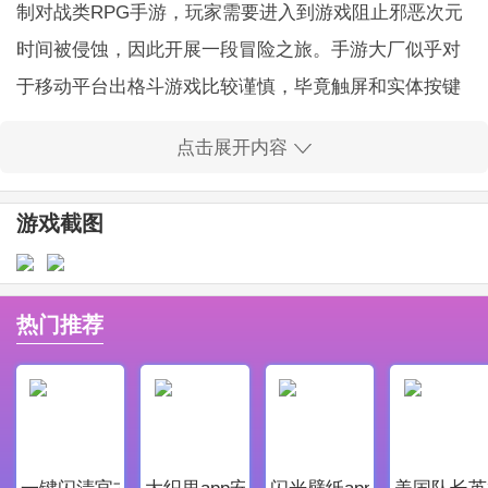
制对战类RPG手游，玩家需要进入到游戏阻止邪恶次元
时间被侵蚀，因此开展一段冒险之旅。手游大厂似乎对
于移动平台出格斗游戏比较谨慎，毕竟触屏和实体按键
的手感差距还是很明显的，游戏一出品就深受年轻玩家
点击展开内容
们的喜爱，喜欢就来玩吧。
最终幻想纷争手游优势
游戏截图
1、游戏将会提供超过20位来自过去《最终幻想》系列游
戏中的角色。
2、你并不需要使用gacha系统来获得这些角色，而是通
热门推荐
过推动故事主线剧情来得到他们。
3、在这款游戏中，绝大多数著名的《最终幻想》角色都
会登场，所以你将能够创造出属于你自己的梦之队。
最终幻想纷争手游亮点
一键闪清官方最新版
大织里app安卓版
闪光壁纸app安卓最新版
美国队长英