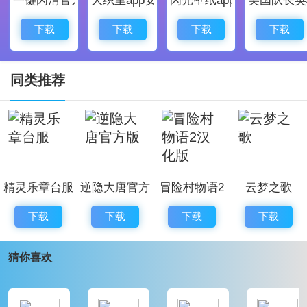
1、游戏基于《最终幻想：纷争》制作，集结了众多《最
终幻想》系列的明星人物
下载
下载
下载
下载
2、游戏将采用回合制的战斗方式，队伍的状态条上显示
着敌人的行动顺序。
同类推荐
3、而在敌人HP的旁边，你也可以看到一个图标，显示
敌人瞄准的是哪位队友，从而让你可以更好地制定战斗
策略。
4、虽然游戏使用了来自于《最终幻想：纷争》的“Brave
精灵乐章台服
逆隐大唐官方
冒险村物语2
云梦之歌
攻击模式”和“HP攻击模式”，但是Brave是有限的，因此
版
汉化版
你可以享受一场速度适宜的战斗。
下载
下载
下载
下载
最终幻想纷争手游特色
猜你喜欢
1、历代《FF》角色梦幻共演
在众多战士被两尊神明召唤而来的世界…故事就是从这
个世界被邪恶次元扭曲所侵蚀时开始。从初代《FF》到