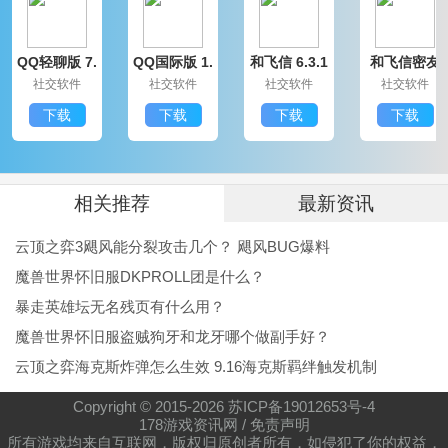
《FF XIV》以及《FF 零式》等众多《FF》系列作角色
QQ轻聊版 7.
QQ国际版 1.
和飞信 6.3.1
和飞信密友
皆会登场。所有角色都有加入语音，将演出一段充满谜
9.14314.0
91.1370.0
200
圈版 6.3.120
社交软件
社交软件
社交软件
社交软件
0
题的故事。
下载
下载
下载
下载
2、全新进化的指令式战斗
游戏内的指令式战斗系统要视情况使用勇气攻击和HP
攻击两种不同攻击，虽然单纯但却又能打造出深奥战
相关推荐
最新资讯
略。请体验各个角色使用众多特技与连携攻击所打造出
云顶之弈3飓风能分裂攻击几个？ 飓风BUG爆料
来的爽快战斗。
魔兽世界怀旧服DKPROLL团是什么？
3、变化无限的角色编辑器
暴走英雄坛无名残页有什么用？
魔兽世界怀旧服盗贼狗牙和龙牙哪个做副手好？
玩家可搭配不同的成员、装备、特技、召唤兽，组合出
云顶之弈海克斯炸弹怎么生效 9.16海克斯羁绊触发机制
超越系列作限制的梦幻队伍。和众多不同个性的《FF》
角色们一起踏上冒险之旅吧!
Copyright © 2015-
2026
苏ICP备19012653号-4
178游戏资讯网
/
免责声明
所有游戏均来自互联网，版权归原创者所有，如侵犯了你的权益，