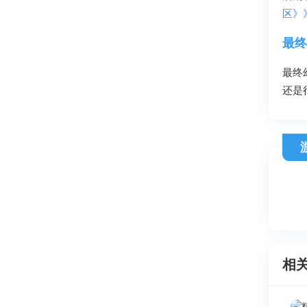
区》
最终
最终
还是
相