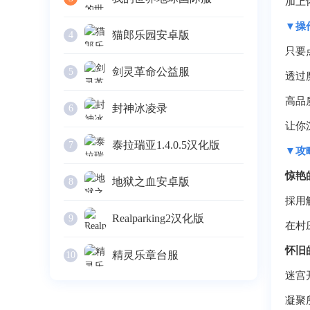
加上
▼操
猫郎乐园安卓版
4
只要
剑灵革命公益服
5
透过
高品
封神冰凌录
6
让你
泰拉瑞亚1.4.0.5汉化版
7
▼攻
惊艳
地狱之血安卓版
8
採用
Realparking2汉化版
9
在村
怀旧
精灵乐章台服
10
迷宫
凝聚