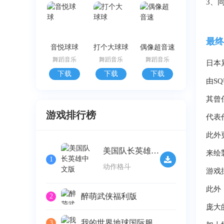
3、
最终
音悦球球
打个大球球
偶像超音速
舞蹈音乐
舞蹈音乐
舞蹈音乐
日本
下载
下载
下载
由SQ
其曾
游戏排行榜
代表
此外
美国队长英雄中文版
来绘
1
动作格斗
游戏
此外
醉萌武侠福利版
2
庞大
我的世界地球国际服
3