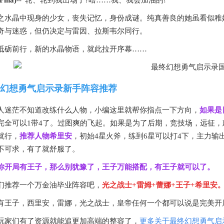
ina)
--“轮、轮到我出场了?唔……我、我会加油的!”
之水晶中现身的少女，丧失记忆，身份成谜。纯真善良的她虽看似稚
奇与迷惑，但仍决定与雷因、拉斯韦尔同行。
砥砺前行，新的水晶物语，就此拉开序幕……
幻想勇气启示录新手阵容推荐
人迷茫不知道改练什么人物，小编这里就帮你指点一下方向，
如果是
完全可以1带4了。过图爽的飞起。如果是为了后期，竞技场，远征
就行，
推荐人物希里安
，初始4星火斧，练到6星可以打4下，主力输
不可求，有了就舒服了。
你开局有王子，那么别犹豫了，王子万能搭配，有王子就可以了。
们推荐一个万金油毕业阵容吧，
光之战士+雷姆+蕾娜+王子+希里安
有王子，西里安，雷娜，光之战士，皇帝任何一个都可以说是完美开
玩家们有了资源就能追更加高端的整容了，
更多关于最终幻想勇气启