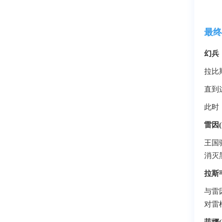
最终
幻兵
拉比
直到
此时
雷因(R
王国
消灭
拉斯
与雷
对雷