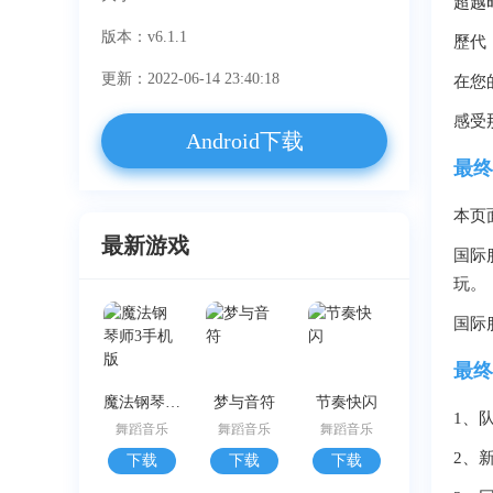
超越
版本：v6.1.1
歷代《
更新：2022-06-14 23:40:18
在您的
感受
Android下载
最终
本页
最新游戏
国际
玩。
国际
最终
魔法钢琴师3手机版
梦与音符
节奏快闪
1、
舞蹈音乐
舞蹈音乐
舞蹈音乐
2、
下载
下载
下载