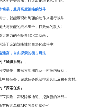
怀念的开头音乐，打造出正统 RPG 鉅作。
作简易，兼具高度策略的战斗
点击，就能展现出绚丽的动作来进行战斗，
魔法与技能的战术组合，打败你的敌人!
质大迫力的召唤兽3D CG动画，
沉浸于充满战略性的白热化战斗中!
略迷宫，自由探索的復古玩法
的『城镇系统』
，
触控操作，来探索地图以及于村庄内移动，
庄中接任务，完成任务以获得道具以及稀有素材。
的『探索任务』
，
开宝探险，发现隐藏通道并挖掘新的路线...
所有復古单机RPG的最初感受~"