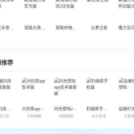
精灵乐章台服
逆隐大唐官方版
冒险村物语2汉化版
云梦之歌
用推荐
一键闪清官方最新版
大织里app安卓版
闪光壁纸app安卓最新版
扫描星手机版
用工具
手机购物
拍照摄影
办公管理
主题