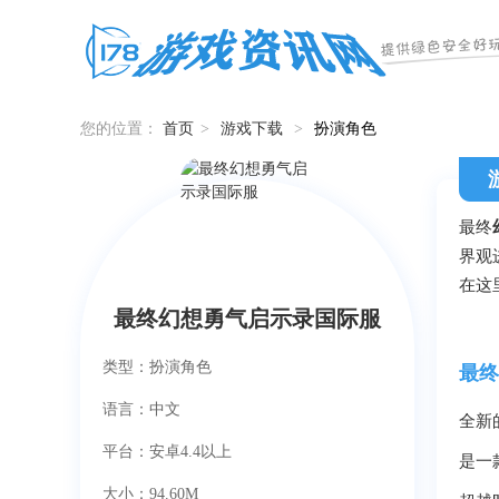
您的位置：
首页
>
游戏下载
>
扮演角色
最终
界观
在这
最终幻想勇气启示录国际服
类型：扮演角色
最终
语言：中文
全新
平台：安卓4.4以上
是一款
大小：94.60M