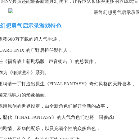
同时NV兵员还能装备新道具幻兵卡，让各位队长体验更多的养成玩法，
幻想勇气启示录游戏特色
累积600万下载的超人气手游，
UARE ENIX 的广野启担任製作人，
任《福音战士新剧场版 - 声音衝击 -》的总製作，
作为《钢弹激斗》系列。
更聘请一手打造出原生《FINAL FANTASY》奇幻风格的天野喜孝，
製充满魄力的形象插画。
採用原创的世界设定，由全新角色们展开全新的故事，
，歷代《FINAL FANTASY》的人气角色们也将一同参战!
的剧情、豪华的配乐，以及充满个性的众多角色，