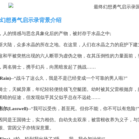
幻想勇气启示录背景介绍
，人的情感与思念具象化后的产物，被封存于水晶之中;
斯大陆，众多水晶的所在之地。在这里，人们在水晶之力的庇护下建
这和平被突然出现的六人断罪为虚伪之物，在其压倒性的力量面前，
，两名骑士，携手幻兵，向黑暗发起了挑战……
ain)
--“战斗了这么久，我是不是已经变成一个可靠的男人啦?”
骑士，天赋异禀，年纪轻轻便统领飞空艇团。幼时被其父雷根抛弃，
黑暗的征途，但发现似乎其父似乎总在不远处……
韦尔(Lasswell)
--“我可以受伤，甚至死。但你不能，你不可以有危险!
因同是王国骑士，实力相仿。自幼失去双亲，被雷根收养为义子，与
根、雷因父子亦情深意重。