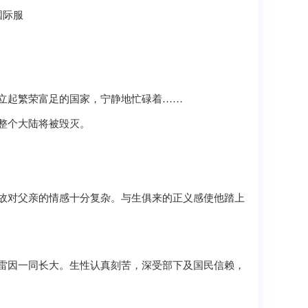
立起繁荣富足的国家，宁静地忙碌着……
整个大陆将被毁灭。
故对父亲的情感十分复杂。与生俱来的正义感使他踏上
”
雷因一同长大。生性认真刻苦，深受部下及国民信赖，