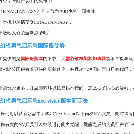
时空，唤醒传说中的英雄们――
FINAL FANTASY》的人气角色们也将一同参战!
手机中尽情享受FINAL FANTASY，
那激动人心的全新剧情吧!
幻想勇气启示录国际服优势
面提供的是
国际服版本
的下载，
无需谷歌框架和加速器
能够直接游玩
服相比较国服有着更快的更新速度，并且相比较国内西山居的代理，
服的玩家更多，并且游戏环境也是很不错的，加上很多良心的活动，
幻想勇气启示录neo vision版本新玩法
队长们可以从新水晶中召唤出Neo Vison(以下简称NV)兵员，同时
新稀有度的NV兵员可以继续进行能力觉醒，觉醒之后的兵员可在战