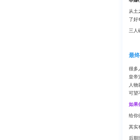
菲娜(F
从土
了好
三人
最终
很多
皇帝
人物
可望
如果
给你
其实
后期