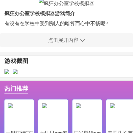
疯狂办公室学校模拟器游戏简介
有没有在学校中受到别人的暗算而心中不畅呢?
有没有遇到身边有对你图谋不轨的那些人呢?
点击展开内容
有没有那些不会说话的人让你非常气愤的呢?
这款游戏中你可以教训一下这些人，用自己手中的武
游戏截图
器，能够释放自己的心中的压力。
游戏中超多沙雕的对话，你可以耐心倾听别人的话，或
者是直接打断，这些都是会对后面的游戏剧情有着一定
热门推荐
影响的哦!
这个游戏是疯狂系学校模拟器的办公室版，一切的场景
都是在这个小小的办公室中，但是游戏的内容一点都不
会少!
一键闪清官方最新版
大织里app安卓版
闪光壁纸app安卓最新版
美国队长英