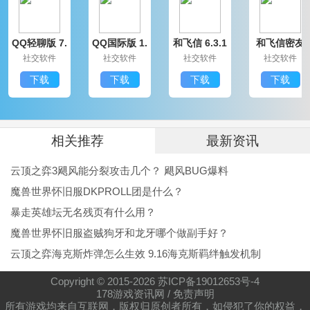
快乐，获得更多乐趣。
QQ轻聊版 7.
QQ国际版 1.
和飞信 6.3.1
和飞信密友
9.14314.0
91.1370.0
200
圈版 6.3.120
社交软件
社交软件
社交软件
社交软件
0
疯狂办公室学校模拟器小编测评
下载
下载
下载
下载
疯狂办公室学校模拟器这款游戏玩起来还是很不错的，
非常的解压，并且战斗流畅，游戏故事对于游戏内容来
说也是一个很不错的补充，如果你最新很烦躁心情不
相关推荐
最新资讯
好，那么我建议你玩一下这款游戏，释放一下自己心中
云顶之弈3飓风能分裂攻击几个？ 飓风BUG爆料
的不快!
魔兽世界怀旧服DKPROLL团是什么？
暴走英雄坛无名残页有什么用？
魔兽世界怀旧服盗贼狗牙和龙牙哪个做副手好？
云顶之弈海克斯炸弹怎么生效 9.16海克斯羁绊触发机制
Copyright © 2015-
2026
苏ICP备19012653号-4
178游戏资讯网
/
免责声明
所有游戏均来自互联网，版权归原创者所有，如侵犯了你的权益，