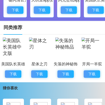
疯狂办公室学校模拟器游戏特性
下载
下载
下载
下载
1、每次成功找到敌人并用你想要的方式攻击打败之后，
你将能获得奖励;
同类推荐
2、每一关都有不同的攻击消灭人物，你要做的四处去寻
找，才能将其打败。
3、让你感到反感的老师，那么你就可以在这款游戏中去
充分发泄你的不满，寻找老师的踪迹。
美国队长英雄
星体之刃
失落的神秘饰
开局一羊驼
疯狂办公室学校模拟器游戏亮点
中文版
品
1、画面的风格虽然采用的是动画的形式，但是内容和现
下载
下载
下载
下载
实中一样的;
猜你喜欢
2、游戏的玩法非常的自由，调皮的学生经常会去做一些
让人哭笑不得的事情;
3、你的任务就是让别人落入到你的陷阱中，你会更加的