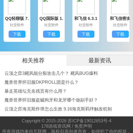
凑，内容多样，每一周目游玩都能获得完全不同的游戏
QQ轻聊版 7.
QQ国际版 1.
和飞信 6.3.1
和飞信密友
体验，快来选择自己喜欢的帅哥和他开始一场甜甜恋爱
9.14314.0
91.1370.0
200
圈版 6.3.120
社交软件
社交软件
社交软件
社交软件
0
吧!
下载
下载
下载
下载
这款游戏暂未上线，喜欢的
小伙伴们可以点击预约按
钮，55PK游戏网将会在第一时间为大家更新游戏资源
哦！
相关推荐
最新资讯
云顶之弈3飓风能分裂攻击几个？ 飓风BUG爆料
魔兽世界怀旧服DKPROLL团是什么？
暴走英雄坛无名残页有什么用？
魔兽世界怀旧服盗贼狗牙和龙牙哪个做副手好？
云顶之弈海克斯炸弹怎么生效 9.16海克斯羁绊触发机制
Copyright © 2015-
2026
苏ICP备19012653号-4
178游戏资讯网
/
免责声明
所有游戏均来自互联网，版权归原创者所有，如侵犯了你的权益，