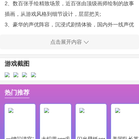
2、数百张手绘精致场景，近百张由顶级画师绘制的故事
插画，从游戏风格到细节设计，层层把关;
3、豪华的声优阵容，沉浸式剧情体验，国内外一线声优
倾情献声，营造沉浸式剧情体验。
点击展开内容
年下之恋游戏玩法：
1、通过推进主线剧情、通讯录简讯及视频电话、获取专
游戏截图
属服装等玩法解锁角色专属故事，开展个人线剧情;
2、千套服装配饰，剧情战斗双向自由搭配，每件服装都
有专属故事CG，玩家可以自定义自己的形象;
热门推荐
3、游戏中增加多种休闲小游戏，让玩家在疲惫于战斗时
可以有其他选项来探索体验，享受游戏的乐趣。
年下之恋游戏优势：
1、游戏的主要情节非常精彩，随着你和男朋友关系的发
一键闪清官方最新版
大织里app安卓版
闪光壁纸app安卓最新版
美国队长英