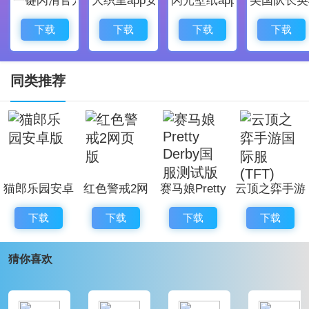
展，你可以打开新的封印;
2、剧情进度自动保存，男友的故事不会丢失,今晚他哄
下载
下载
下载
下载
你睡觉，每天早晨都有惊喜;
3、开放式游戏，在结交男友的过程中点燃不同的成就，
同类推荐
也收集不同的结局。
年下之恋完整版亮点：
这个版本已经包含了所有的章节，玩家们能够在这里体
验所有的内容，感受完整剧情。
猫郎乐园安卓
红色警戒2网
赛马娘Pretty
云顶之弈手游
超级多甜蜜恋爱剧情，能够让大家温暖自己的心灵，绝
版
页版
Derby国服测
国际服(TFT)
对是纯爱题材爱好者的不二之选。
下载
下载
下载
下载
试版
游戏有着比较宏大的世界观，加入了大量的幻想内容，
猜你喜欢
和市面上其他的恋爱游戏有着很大区别。
年下之恋小编测评：
年下之恋这款游戏玩起来还是相当不错的，并且剧情紧