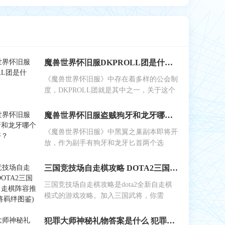
魔兽世界怀旧服DKPROLL团是什么？
《魔兽世界怀旧服》中存在着多样的公会制
度，DKPROLL团就是其中之一，关于这个
魔兽世界怀旧服盗贼狗牙和龙牙哪个做副手好？
《魔兽世界怀旧服》中黑翼之巢副本即将开
放，作为副手有狗牙和龙牙匕首两个选
三国竞技场自走棋攻略 DOTA2三国竞技场自走棋阵容推荐(附武将羁绊图鉴)
三国竞技场自走棋攻略是dota2全新自走棋
模式的游戏攻略。加入三国武将，你需
犯罪大师神秘礼物答案是什么 犯罪大师1月8日侦探事务所5星任务答案