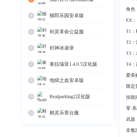
角色
猫郎乐园安卓版
4
EX
T1
剑灵革命公益服
5
T2
封神冰凌录
6
T3
泰拉瑞亚1.4.0.5汉化版
7
T4：
爱美
地狱之血安卓版
8
限定
Realparking2汉化版
9
技能
零·
精灵乐章台服
10
武器
非氪