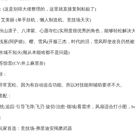
：(这是别得大佬整理的，这里就直接复制粘贴了)
： 艾美丽 (单手挂机，懒人制造机。竞技场天灾)
：秋山凛子、八津紫、心愿寺红(实用度很优秀的角色，能够轻松解决大
：浅葱(阿萨姬)、樱、雪风(开服三杰，时代的泪，雪风即使改良仍然被
：水城不知火(顺从本能啥都不是问题)
苏惊雷(CV:井上麻里奈)
丽：
异常宽松。因为有自动追击功能。所以对技能和辅助要求不大。
搭配：
系统;追踪·引导飞弹;飞刃·旋切/治愈·领域(看需求，风扇适合打小图，b
：
玩家首选：竞技场-弗里迪安羯磨武器