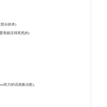
部分的本)
爱美丽压得死死的)
oss吃力的话就换治愈)。