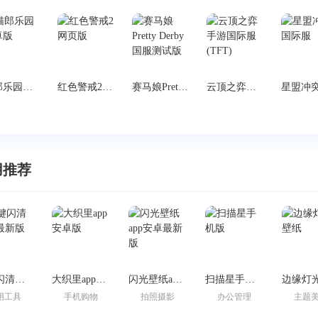
猫郎乐园安卓版
红色警戒2网页版
赛马娘Pretty Derby国服测试版
云顶之弈手游国际服(TFT)
用推荐
一键闪清官方最新版
大织里app安卓版
闪光壁纸app安卓最新版
扫描星手机版
用工具
手机购物
拍照摄影
办公管理
主题