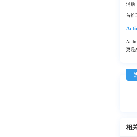
辅助
首推
Ac
Ac
更是
相