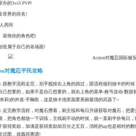
办的3vs3 PVP!
全世界的排名!
私人房间
、装饰你的角色吧!
创造属于自己的名场面!
tion对魔忍平民攻略
：跟教学流程走完，别手贱按右上角的跳过，跟流程做到抽卡的时候
自己想要的，如果不是自己想要的，就右上角的菜单-账号连动-数据
艾米莉)的外道·手鞠歌，这是抽卡池里面爱美丽最强的武器了~
：走完教学流程，对魔石攒着，刷主线和每日升级获取对魔石，把爱
级，把角色都放一下训练，主线刷不动的时候，就一直刷半价每日，
个获得奖励，加满是获得奖励加百分之五百，消耗的ap也是相对的
次过图，就蠢得离谱!