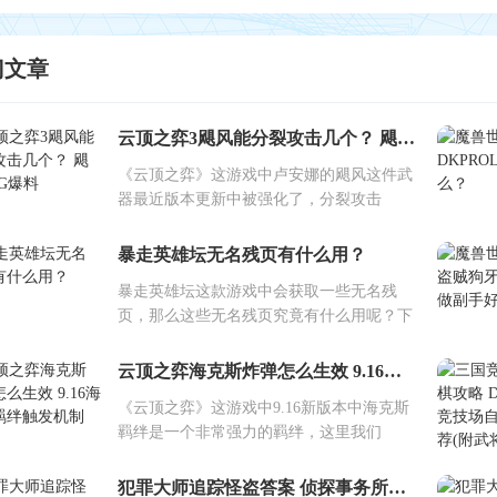
门文章
云顶之弈3飓风能分裂攻击几个？ 飓风BUG爆料
《云顶之弈》这游戏中卢安娜的飓风这件武
器最近版本更新中被强化了，分裂攻击
暴走英雄坛无名残页有什么用？
暴走英雄坛这款游戏中会获取一些无名残
页，那么这些无名残页究竟有什么用呢？下
云顶之弈海克斯炸弹怎么生效 9.16海克斯羁绊触发机制
《云顶之弈》这游戏中9.16新版本中海克斯
羁绊是一个非常强力的羁绊，这里我们
犯罪大师追踪怪盗答案 侦探事务所周四4星委托任务答案