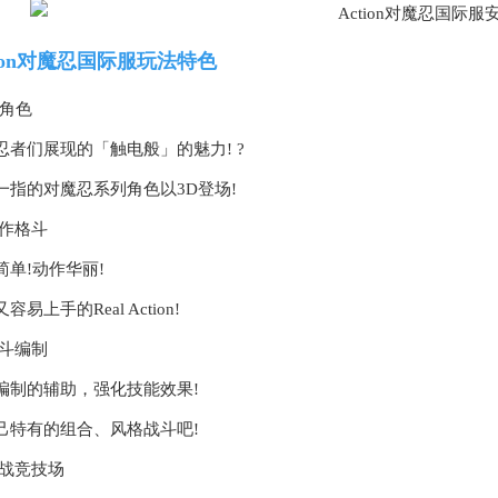
tion对魔忍国际服玩法特色
D角色
忍者们展现的「触电般」的魅力! ?
一指的对魔忍系列角色以3D登场!
动作格斗
简单!动作华丽!
容易上手的Real Action!
战斗编制
编制的辅助，强化技能效果!
己特有的组合、风格战斗吧!
决战竞技场