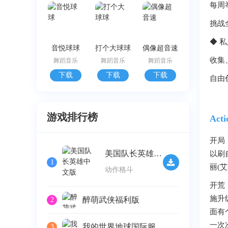
每周举
挑战
◆ 
音悦球球
打个大球球
偶像超音速
收集
舞蹈音乐
舞蹈音乐
舞蹈音乐
下载
下载
下载
自由
游戏排行榜
Ac
开局
美国队长英雄中文版
以刷
1
丽(
动作格斗
开荒
施升
醉萌武侠福利版
2
面有
一次
我的世界地球国际服
3