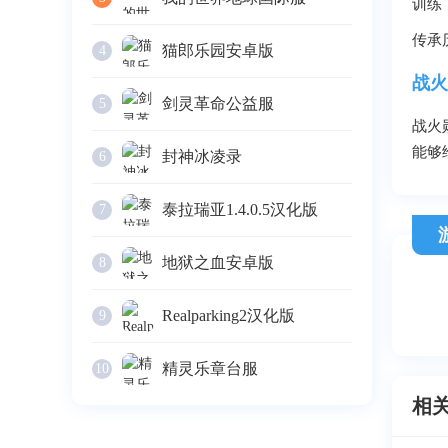
训练
传承
猫郎乐园安卓版
4
战火
剑灵革命公益服
5
战火
能够
封神冰凌录
6
泰拉瑞亚1.4.0.5汉化版
7
地狱之血安卓版
8
Realparking2汉化版
9
精灵乐章台服
10
相