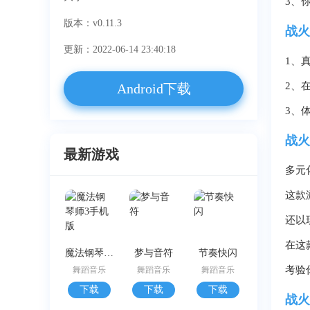
3、
版本：v0.11.3
战火
更新：2022-06-14 23:40:18
1、
2、
Android下载
3、
战火
最新游戏
多元
这款
还以
在这
魔法钢琴师3手机版
梦与音符
节奏快闪
考验
舞蹈音乐
舞蹈音乐
舞蹈音乐
下载
下载
下载
战火