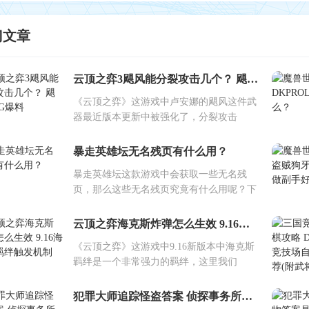
门文章
云顶之弈3飓风能分裂攻击几个？ 飓风BUG爆料
《云顶之弈》这游戏中卢安娜的飓风这件武
器最近版本更新中被强化了，分裂攻击
暴走英雄坛无名残页有什么用？
暴走英雄坛这款游戏中会获取一些无名残
页，那么这些无名残页究竟有什么用呢？下
云顶之弈海克斯炸弹怎么生效 9.16海克斯羁绊触发机制
《云顶之弈》这游戏中9.16新版本中海克斯
羁绊是一个非常强力的羁绊，这里我们
犯罪大师追踪怪盗答案 侦探事务所周四4星委托任务答案