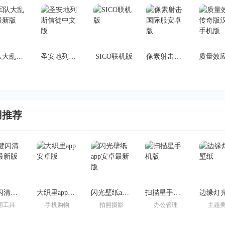
军队大乱斗最新版
圣安地列斯信徒中文版
SICO联机版
像素射击国际服安卓版
用推荐
一键闪清官方最新版
大织里app安卓版
闪光壁纸app安卓最新版
扫描星手机版
用工具
手机购物
拍照摄影
办公管理
主题