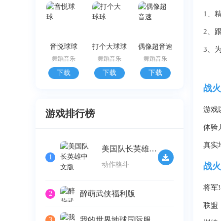
1、
2、
音悦球球
打个大球球
偶像超音速
3、
舞蹈音乐
舞蹈音乐
舞蹈音乐
下载
下载
下载
战火
游戏
游戏排行榜
体验
真实
美国队长英雄中文版
1
动作格斗
战火
将军
醉萌武侠福利版
2
联盟
我的世界地球国际服
3