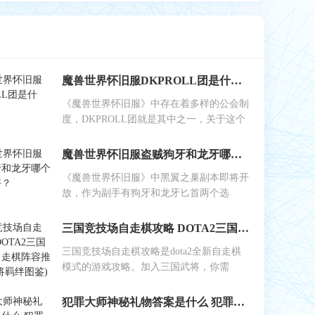
魔兽世界怀旧服DKPROLL团是什么？
《魔兽世界怀旧服》中存在着多样的公会制
度，DKPROLL团就是其中之一，关于这个
魔兽世界怀旧服盗贼狗牙和龙牙哪个做副手好？
《魔兽世界怀旧服》中黑翼之巢副本即将开
放，作为副手有狗牙和龙牙匕首两个选
三国竞技场自走棋攻略 DOTA2三国竞技场自走棋阵容推荐(附武将羁绊图鉴)
三国竞技场自走棋攻略是dota2全新自走棋
模式的游戏攻略。加入三国武将，你需
犯罪大师神秘礼物答案是什么 犯罪大师1月8日侦探事务所5星任务答案