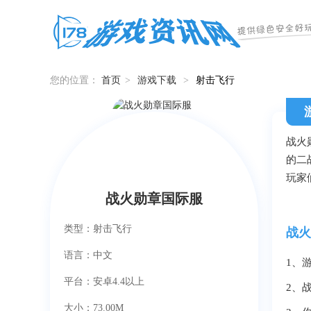
您的位置：
首页
>
游戏下载
>
射击飞行
战火勋
的二
玩家
战火勋章国际服
类型：射击飞行
战火
语言：中文
1、
平台：安卓4.4以上
2、
大小：73.00M