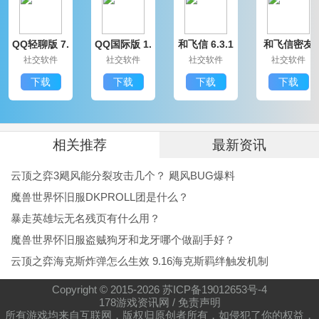
这款游戏暂未上线，敬请期待。
QQ轻聊版 7.
QQ国际版 1.
和飞信 6.3.1
和飞信密友
9.14314.0
91.1370.0
200
圈版 6.3.120
社交软件
社交软件
社交软件
社交软件
0
下载
下载
下载
下载
相关推荐
最新资讯
云顶之弈3飓风能分裂攻击几个？ 飓风BUG爆料
魔兽世界怀旧服DKPROLL团是什么？
暴走英雄坛无名残页有什么用？
魔兽世界怀旧服盗贼狗牙和龙牙哪个做副手好？
云顶之弈海克斯炸弹怎么生效 9.16海克斯羁绊触发机制
Copyright © 2015-
2026
苏ICP备19012653号-4
178游戏资讯网
/
免责声明
所有游戏均来自互联网，版权归原创者所有，如侵犯了你的权益，