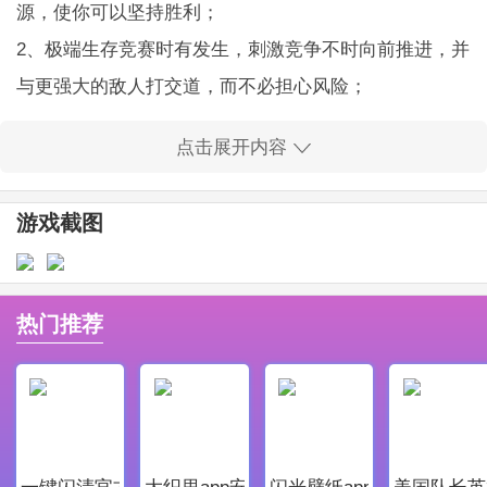
源，使你可以坚持胜利；
2、极端生存竞赛时有发生，刺激竞争不时向前推进，并
与更强大的敌人打交道，而不必担心风险；
3、玩家可以自由选择合适的武器，寻找合适的武器来帮
点击展开内容
助你解决困难。
怪物猎人僵尸射击游戏亮点
游戏截图
1、现实和现实的黑暗画面场景，更多的恐慌和令人兴奋
的对抗在你面前，迅速想办法与你身后的僵尸群自由战
斗；
热门推荐
2、它也是非常放松和愉快的操作，不像你想的那么单
调，小心不要让他们找到你的逃生之路；
3、赶快和这些僵尸战斗到底，你的任务是进入一个充满
僵尸的夏天，你需要登上顶峰，找到一些重要的东西。
一键闪清官方最新版
大织里app安卓版
闪光壁纸app安卓最新版
美国队长英