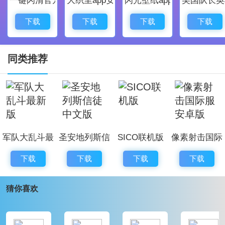
怪物猎人僵尸射击游戏评测
1、这是摧毁所有僵尸的关键，你需要通过层层僵尸到达
下载
下载
下载
下载
顶端，各种各样的任务和情节可以给你带来不同的激情
和乐趣；
同类推荐
2、许多武器和道具可以给你很多射击乐趣，栩栩如生的
黑暗场景，更加激烈而令人兴奋的决斗将呈现在你面
前；
3、迅速找到一种方法来对抗身后的僵尸， 操作也很简
军队大乱斗最
圣安地列斯信
SICO联机版
像素射击国际
单和快乐，这并不像你想的那么无聊。
新版
徒中文版
服安卓版
怪物猎人僵尸射击小编点评
下载
下载
下载
下载
怪物猎人僵尸射击这款游戏整体来说玩法以及关卡的设
猜你喜欢
计都是很不错的，也有很多不一样的武器可以使用，唯
一的不足就是画面表现略微差了一点，比不上现在的最
新手机大作，但是玩玩还是非常可以的。