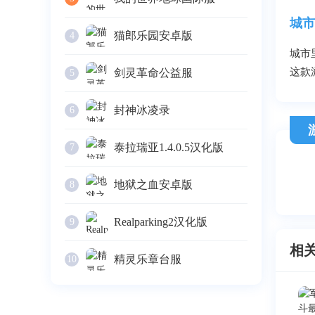
城市
猫郎乐园安卓版
4
城市
这款
剑灵革命公益服
5
封神冰凌录
6
泰拉瑞亚1.4.0.5汉化版
7
地狱之血安卓版
8
Realparking2汉化版
9
相
精灵乐章台服
10