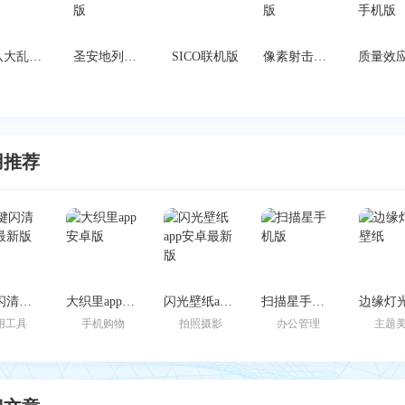
军队大乱斗最新版
圣安地列斯信徒中文版
SICO联机版
像素射击国际服安卓版
用推荐
一键闪清官方最新版
大织里app安卓版
闪光壁纸app安卓最新版
扫描星手机版
用工具
手机购物
拍照摄影
办公管理
主题