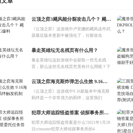
门文章
云顶之弈3飓风能分裂攻击几个？ 飓风BUG爆料
《云顶之弈》这游戏中卢安娜的飓风这件武
器最近版本更新中被强化了，分裂攻击
暴走英雄坛无名残页有什么用？
暴走英雄坛这款游戏中会获取一些无名残
页，那么这些无名残页究竟有什么用呢？下
云顶之弈海克斯炸弹怎么生效 9.16海克斯羁绊触发机制
《云顶之弈》这游戏中9.16新版本中海克斯
羁绊是一个非常强力的羁绊，这里我们
犯罪大师追踪怪盗答案 侦探事务所周四4星委托任务答案
犯罪大师追踪怪盗答案是什么?2021年1月28
日crimaster犯罪大师侦探事务所的4