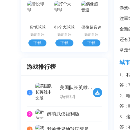
游戏
注重
音悦球球
打个大球球
偶像超音速
全新
舞蹈音乐
舞蹈音乐
舞蹈音乐
还有
下载
下载
下载
拿走
城市
游戏排行榜
1、
答：
美国队长英雄中文版
1
2、
动作格斗
答：
醉萌武侠福利版
2
3、
答：
我的世界地球国际服
3