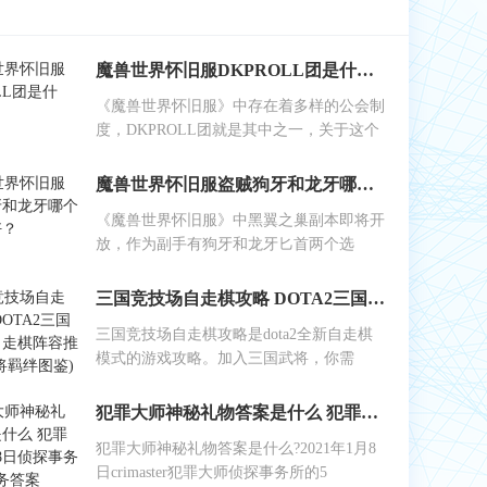
魔兽世界怀旧服DKPROLL团是什么？
《魔兽世界怀旧服》中存在着多样的公会制
度，DKPROLL团就是其中之一，关于这个
魔兽世界怀旧服盗贼狗牙和龙牙哪个做副手好？
《魔兽世界怀旧服》中黑翼之巢副本即将开
放，作为副手有狗牙和龙牙匕首两个选
三国竞技场自走棋攻略 DOTA2三国竞技场自走棋阵容推荐(附武将羁绊图鉴)
三国竞技场自走棋攻略是dota2全新自走棋
模式的游戏攻略。加入三国武将，你需
犯罪大师神秘礼物答案是什么 犯罪大师1月8日侦探事务所5星任务答案
犯罪大师神秘礼物答案是什么?2021年1月8
日crimaster犯罪大师侦探事务所的5