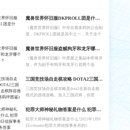
魔兽世界怀旧服DKPROLL团是什么？
《魔兽世界怀旧服》中存在着多样的公会制
度，DKPROLL团就是其中之一，关于这个
魔兽世界怀旧服盗贼狗牙和龙牙哪个做副手好？
《魔兽世界怀旧服》中黑翼之巢副本即将开
放，作为副手有狗牙和龙牙匕首两个选
三国竞技场自走棋攻略 DOTA2三国竞技场自走棋阵容推荐(附武将羁绊图鉴)
三国竞技场自走棋攻略是dota2全新自走棋
模式的游戏攻略。加入三国武将，你需
犯罪大师神秘礼物答案是什么 犯罪大师1月8日侦探事务所5星任务答案
犯罪大师神秘礼物答案是什么?2021年1月8
日crimaster犯罪大师侦探事务所的5