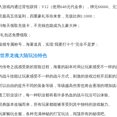
入游戏内通过背包获得：V12（使用648元代金券），绑元66666、元宝
充最高五倍返利，四重豪礼等你来拿，充值比例1:1000；
到每天领取充值卡，不充钱也能成为土豪大神；
IP礼包还免费领取；
陆领专属称号，海量道具，实现‘我要打十个’完全不是梦；
世界龙魂大陆玩法特色
的传奇之战感受新的冒险过程，海量的副本对局让玩家感受不一样的
的战斗技能让玩家感受不一样的战斗方式，刺激的游戏过程开启新的
可以自由的提升不同的装备等级，等级越高伤害也将会逐渐的增加战
道三职业设计，每一种职业都有着许多热血的战斗玩法可以体验。
经典版本改编而来，所有玩家都能够享受到其中独特的游戏魅力。
玩家畅玩全服，各种充满神秘的打宝玩法，闯荡所有的秘境吧。