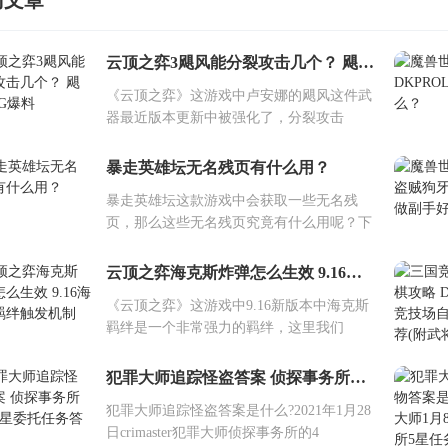
门文章
云顶之弈3飓风能分裂攻击几个？ 飓风BUG爆料
《云顶之弈》这游戏中卢安娜的飓风这件武
器最近版本更新中被强化了，分裂攻击
暴走英雄坛无名残页有什么用？
暴走英雄坛这款游戏中会获取一些无名残
页，那么这些无名残页究竟有什么用呢？下
云顶之弈海克斯炸弹怎么生效 9.16海克斯羁绊触发机制
《云顶之弈》这游戏中9.16新版本中海克斯
羁绊是一个非常强力的羁绊，这里我们
犯罪大师追踪怪盗答案 侦探事务所周四4星委托任务答案
犯罪大师追踪怪盗答案是什么?2021年1月28
日crimaster犯罪大师侦探事务所的4