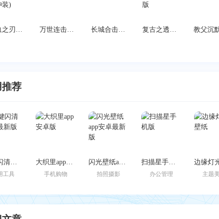
热血之刃高爆版(二转送神装)
万世连击传奇官网版
长城合击高爆版
复古之透视戒指高爆版
用推荐
一键闪清官方最新版
大织里app安卓版
闪光壁纸app安卓最新版
扫描星手机版
用工具
手机购物
拍照摄影
办公管理
主题