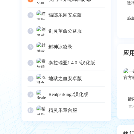
猫郎乐园安卓版
4
剑灵革命公益服
5
封神冰凌录
6
应
泰拉瑞亚1.4.0.5汉化版
7
地狱之血安卓版
8
Realparking2汉化版
9
常
精灵乐章台服
10