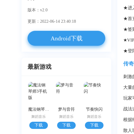
★进
版本：v2.0
★首
更新：2022-06-14 23:40:18
★签
Android下载
★V
★登
传奇
最新游戏
刺激
大量
玩家
战法
魔法钢琴师3手机版
梦与音符
节奏快闪
舞蹈音乐
舞蹈音乐
舞蹈音乐
根据
下载
下载
下载
散人