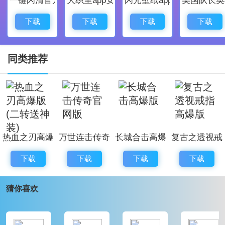
咸州传奇游戏介绍
1、无限攻城试炼，传奇竞技开黑，多重模式切换，无限
下载
下载
下载
下载
挑战完成，超级痛快。
2、海量的boss来袭，奇遇不断乱斗天地，挥洒汗水斗
同类推荐
智斗勇，继续来打怪吧。
3、配合操作不断的成长起来，诛魔杀敌逍遥渡劫，沉浸
式的战斗体验很难忘。
咸州传奇游戏亮点
热血之刃高爆
万世连击传奇
长城合击高爆
复古之透视戒
1、竞技冒险驰骋玛法大陆，兄弟集结携手冒险，线上组
版(二转送神
官网版
版
指高爆版
队挑战副本任务。
下载
下载
下载
下载
装)
2、极品装备解锁迎接重重考验，副本闯关精彩不断，热
猜你喜欢
血厮杀奖励多多。
3、复刻传奇玩法重温经典，火爆对战实时开启，百倍爆
率享受巅峰对决。