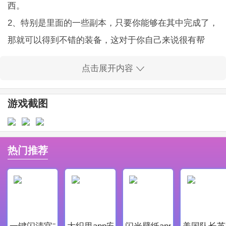
西。
2、特别是里面的一些副本，只要你能够在其中完成了，
那就可以得到不错的装备，这对于你自己来说很有帮
助。
点击展开内容
3、目前的一次次战斗，对于你自己来说可能有着不少的
趣味性，甚至是大家一起来玩，那都是可以的哦。
游戏截图
咸州传奇高爆版优势
这款游戏的爆率超高，达到了百倍的爆率，在游戏中能
够非常轻松的获得很多的好东西。
热门推荐
还有很多的福利，对于新手来说非常不错，轻松上手，
并且游戏中没有任何骗氪的内容。
2021年度良心真传奇，我们只玩真实!平民玩家零氪也能
是玩爽的，还有各种礼包送不停!
一键闪清官方最新版
大织里app安卓版
闪光壁纸app安卓最新版
美国队长英