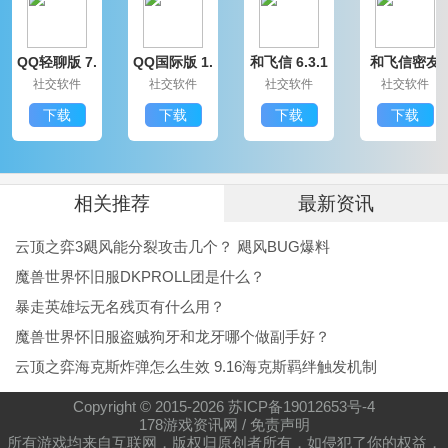
咸州传奇小编测评
QQ轻聊版 7.
QQ国际版 1.
和飞信 6.3.1
和飞信密友
咸州传奇这款游戏玩起来还是相当不错的，能够给小伙
9.14314.0
91.1370.0
200
圈版 6.3.120
社交软件
社交软件
社交软件
社交软件
0
伴们带来超级多的趣味游戏体验，这里有着无限的攻城
下载
下载
下载
下载
试炼，还有多种模式能够自由切换，快来下载这款游戏
开始挑战吧，玩起来真的是超级爽快!
相关推荐
最新资讯
云顶之弈3飓风能分裂攻击几个？ 飓风BUG爆料
魔兽世界怀旧服DKPROLL团是什么？
暴走英雄坛无名残页有什么用？
魔兽世界怀旧服盗贼狗牙和龙牙哪个做副手好？
云顶之弈海克斯炸弹怎么生效 9.16海克斯羁绊触发机制
Copyright © 2015-
2026
苏ICP备19012653号-4
178游戏资讯网
/
免责声明
所有游戏均来自互联网，版权归原创者所有，如侵犯了你的权益，