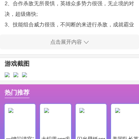
2、合作杀敌无所畏惧，英雄众多势力很强，无止境的对
决，超级痛快;
3、技能组合威力很强，不间断的来进行杀敌，成就霸业
不会失望的。
点击展开内容
龙鳞火龙复古传奇高爆版亮点
游戏的爆率非常高，无限的热血，享受轻松毕业的游戏
游戏截图
体验，高阶装备真的随便爆。
趣味十足的游戏挑战，全新的游戏感受，无限的游戏欢
乐。
热门推荐
这款传奇中的很多的神装将可以通过各种的免费参加的b
oss来获取;
龙鳞火龙复古传奇高爆版优势
1.全新的视觉冲击，给你一个冰雪的世界，大量的游戏
一键闪清官方最新版
大织里app安卓版
闪光壁纸app安卓最新版
美国队长英