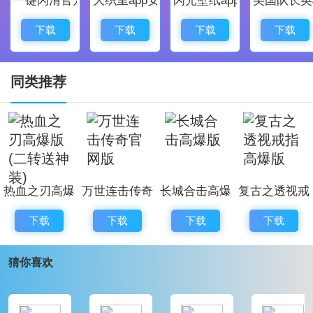
副本等你来挑战;
2.爆率贼高，在路边的小怪都能出行稀有神器，不用为
下载
下载
下载
下载
自己的装备发愁;
3.全新开服的新区活动已为大家开放，更有爆率超高的
同类推荐
秘境副本。
龙鳞火龙复古传奇高爆版点评
龙鳞火龙复古传奇高爆版游戏装备全靠自己打，复古戒
指，麻醉特效，感受前所未有的游戏快感，各种各样的
热血之刃高爆
万世连击传奇
长城合击高爆
复古之透视戒
游戏欢乐都有，趣味多多，超级好玩的游戏感受，攻沙
版(二转送神
官网版
版
指高爆版
的玩法完美复刻，打造最爽的游戏感受。
下载
下载
下载
下载
装)
猜你喜欢