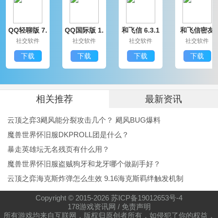
QQ轻聊版 7.
QQ国际版 1.
和飞信 6.3.1
和飞信密友
9.14314.0
91.1370.0
200
圈版 6.3.120
社交软件
社交软件
社交软件
社交软件
0
下载
下载
下载
下载
相关推荐
最新资讯
云顶之弈3飓风能分裂攻击几个？ 飓风BUG爆料
魔兽世界怀旧服DKPROLL团是什么？
暴走英雄坛无名残页有什么用？
魔兽世界怀旧服盗贼狗牙和龙牙哪个做副手好？
云顶之弈海克斯炸弹怎么生效 9.16海克斯羁绊触发机制
Copyright © 2015-
2026
苏ICP备19012653号-4
178游戏资讯网
/
免责声明
所有游戏均来自互联网，版权归原创者所有，如侵犯了你的权益，