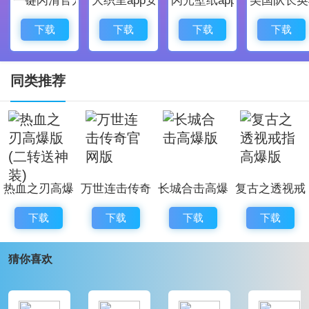
英雄本色，是兄弟就来攻沙!
轻松打金，挂机致富直接安排!
下载
下载
下载
下载
告别繁琐的找怪模式，挂机即可轻松打怪。超多地图同
步开放，超多BOSS等你来杀，不怕没怪打，就怕你不
同类推荐
打!
十倍爆率，拒绝氪金从我做起!
超高爆率，小怪即可爆神器。更有多倍隐藏地图等你开
启，带给你不一样的爆装体验。全开放式交易市场功
热血之刃高爆
万世连击传奇
长城合击高爆
复古之透视戒
能，让玩家轻松交易装备物品。完成任务即可获得免费
版(二转送神
官网版
版
指高爆版
会员，让你白嫖即可纵享特权!氪金?无需氪金，人人能
下载
下载
下载
下载
装)
够做大佬!
猜你喜欢
光柱满屏，视网膜级视觉享受!
炫酷光柱铺满全场，尽享爆装快感体验。小怪也能满光
柱，游戏的快乐无限提升。