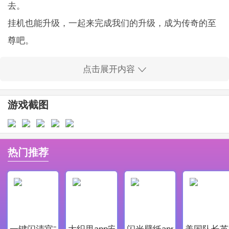
去。
挂机也能升级，一起来完成我们的升级，成为传奇的至
尊吧。
点击展开内容
逆世战神福利版玩法特色
散人天堂，还原最真实的传奇世界!
游戏截图
熟悉的登陆界面，记忆中的游戏画面，一切都是当初的
味道!无限制野外PK，恩怨情仇在此了断，没有PK的传
奇怎么能叫传奇!以传奇经典内容为基础，加入全新多元
热门推荐
玩法，让你畅享传奇世界。
至尊神器，沙城之王谁可匹敌!
神器现世，人人可得之主宰战场!沙巴克争夺战即将打
响，集结志同道合的战友组成帮会。刀光剑影中方显出
一键闪清官方最新版
大织里app安卓版
闪光壁纸app安卓最新版
美国队长英