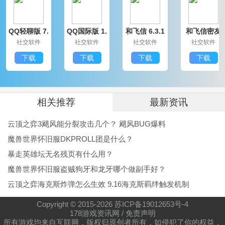
QQ轻聊版 7.
QQ国际版 1.
和飞信 6.3.1
和飞信密友
逆世战神福利版兑换码
9.14314.0
91.1370.0
200
圈版 6.3.120
社交软件
社交软件
社交软件
社交软件
0
NCJKSABGKA
下载
下载
下载
下载
AFJDSBNGKJB
GNBGKAVADA
FJKGKJABKJAB
相关推荐
最新资讯
GNJKSABFJABA
云顶之弈3飓风能分裂攻击几个？ 飓风BUG爆料
逆世战神福利版每日任务攻略
魔兽世界怀旧服DKPROLL团是什么？
一.查看方式
暴走英雄坛无名残页有什么用？
魔兽世界怀旧服盗贼狗牙和龙牙哪个做副手好？
每日目标在屏幕右上角首领挑战栏中，点击“打金指
云顶之弈海克斯炸弹怎么生效 9.16海克斯羁绊触发机制
南”里的目标即可显示。
每日目标将会在玩家到达100级时开放。
Copyright © 2015-
2026
苏ICP备19012653号-4
178游戏资讯网
/
免责声明
二.框架介绍
所有游戏均来自互联网，版权归原创者所有，如侵犯了你的权益，