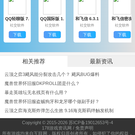
11、苋菜+青花菜=胡麻
QQ轻聊版 7.
QQ国际版 1.
和飞信 6.3.1
和飞信密友
12、番瓜+鹅仔菜=甘瓜
9.14314.0
91.1370.0
200
圈版 6.3.120
社交软件
社交软件
社交软件
社交软件
0
13、番瓜+苋菜=长生果
下载
下载
下载
下载
14、起阳草+鹅仔菜=苔菜
15、起阳草+青花菜=慈葱
16、胡麻+慈葱=塌棵菜
相关推荐
最新资讯
17、长生果+苔菜=胡荽
云顶之弈3飓风能分裂攻击几个？ 飓风BUG爆料
18、甘瓜+长生果=稀瓜
魔兽世界怀旧服DKPROLL团是什么？
19、胡荽+塌棵菜=紫苔菜
暴走英雄坛无名残页有什么用？
魔兽世界怀旧服盗贼狗牙和龙牙哪个做副手好？
妄想山海绞肉机合成配方公式
云顶之弈海克斯炸弹怎么生效 9.16海克斯羁绊触发机制
1、麋肉+水马肉+㸲牛肉=红肉馅
2、隆蟹肉+鳖蟹肉+狼蛛肉=禽虫肉馅
Copyright © 2015-
2026
苏ICP备19012653号-4
178游戏资讯网
/
免责声明
3、翠鹞肉+赤翎肉+秃鹫肉=飞禽肉馅
所有游戏均来自互联网，版权归原创者所有，如侵犯了你的权益，