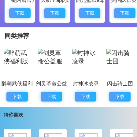
带来更加酣畅自由的战斗体验。一个神秘的东方神话世
界，正静待您的探索。
下载
下载
下载
下载
妄想山海食谱配方大全
同类推荐
1、菜瓜+癞瓜=胡瓜
2、癞瓜+花椰菜=千金菜
3、菘菜+花椰菜=大头菜
4、菘菜+番薯=腾腾菜
醉萌武侠福利
剑灵革命公益
封神冰凌录
闪击骑士团
5、番薯+菜瓜=番柿
版
服
6、胡瓜+大头菜=苋菜
下载
下载
下载
下载
7、番柿+藤藤菜=青花菜
猜你喜欢
8、番柿+胡瓜=番瓜
9、大头菜+千金菜=鹅仔菜
10、腾腾菜+千金菜=起阳草