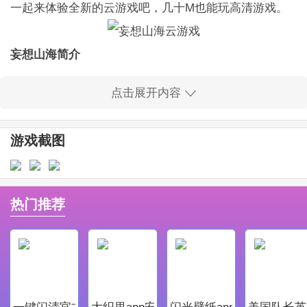
一起来体验全新的云游戏吧，几十M也能玩高清游戏。
妄想山海简介
每一位来到这里的旅者，都将体会到无边无际的东方想
点击展开内容
象，进行沉浸式的世界探索。
研发团队历时4年匠心打造，力求还原一个充满了上古异
游戏截图
兽、名山大川、弥天云雨的东方神话世界。
在这里，你可以抓捕、骑乘、吞噬、培养属于你的中国
上古异兽。
热门推荐
可以在大世界中任意选择属于您的山海一隅，择地而栖
建造属于自己的家园。
可以在大世界中淘金铸币，和大荒旅者自由交易。近战
远程多武器的搭配。
一键闪清官方最新版
大织里app安卓版
闪光壁纸app安卓最新版
美国队长英