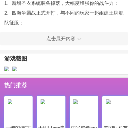
1、新增圣衣系统装备掉落，大幅度增强你的战斗力；
2、四海争霸战正式开打，与不同的玩家一起组建王牌舰
队征服；
3、可爱的丘比特将会再度拉弓，为你找到红线彼端的他
点击展开内容
或她。
月见之萤圣衣降临游戏亮点：
游戏截图
1、多种不同的海量英雄都是值得你去收集的，亲手一步
步去收集队伍出来；
2、华丽无比的特效设计内容哈游更多的爽快刺激挑战，
热门推荐
多种精彩十足的玩法模式；
3、经典的挂机养成类经营玩法，还有更多未知的玩法期
待着你去升级最后解锁；
月见之萤圣衣降临台服
优势：
一键闪清官方最新版
大织里app安卓版
闪光壁纸app安卓最新版
美国队长英