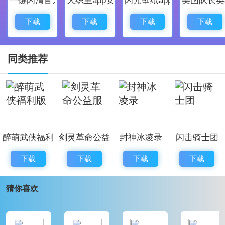
台服客户端有着简体中文，玩家们在游玩的时候不会遇
到任何的障碍。
下载
下载
下载
下载
并且游戏服务器的延迟也是很低的，小编在游玩的时候
完全没有遇到掉线的情况。
同类推荐
台服的更新时间和国际服是一样的，所以都是第一时间
能够玩到最新的更新内容。
月见之萤圣衣降临游戏玩法：
醉萌武侠福利
剑灵革命公益
封神冰凌录
闪击骑士团
进游戏，进关卡加载不知道为什么有时候就一直在加载
版
服
卡在那，需要重启游戏才能好。
下载
下载
下载
下载
建模这一块是真的拉跨，这游戏说实话和挂机放置卡牌
猜你喜欢
游没太大区别，就是角色全是女的。
更有吸引力一些，但是进来战斗那个建模真的不忍直
视。