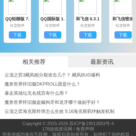
月见之萤圣衣降临游戏说明：
QQ轻聊版 7.
QQ国际版 1.
和飞信 6.3.1
和飞信密友
游戏内的话主城真的是没有什么大用，放那个位置经常
9.14314.0
91.1370.0
200
圈版 6.3.120
社交软件
社交软件
社交软件
社交软件
0
误点，建议调整。
下载
下载
下载
下载
新手的首充无限重抽，抽来抽去就是那三个ur，你这样
建议还不如弄个三选一算了。
还有关于经验的获得，我现在47级卡8章10关，要48级
相关推荐
最新资讯
才能打。
云顶之弈3飓风能分裂攻击几个？ 飓风BUG爆料
月见之萤圣衣降临小编点评：
魔兽世界怀旧服DKPROLL团是什么？
月见之萤圣衣降临这款游戏能够给玩家们带来很多全新
暴走英雄坛无名残页有什么用？
魔兽世界怀旧服盗贼狗牙和龙牙哪个做副手好？
的内容，整体玩起来还是非常不错的，剧情玩法两个方
云顶之弈海克斯炸弹怎么生效 9.16海克斯羁绊触发机制
面都是比较拔尖的存在，小编推荐大家在游玩的时候最
好充个月卡，因为游戏中很多的道具还是需要钻石来购
Copyright © 2015-
2026
苏ICP备19012653号-4
178游戏资讯网
/
免责声明
买的。
所有游戏均来自互联网，版权归原创者所有，如侵犯了你的权益，