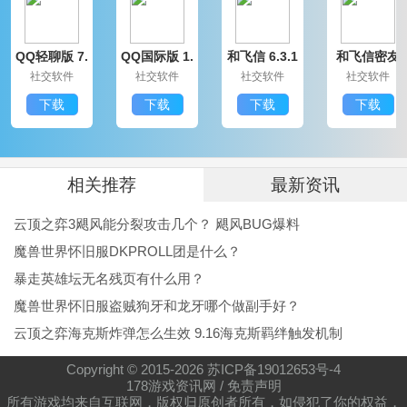
异世界后宫幻想曲声优阵容
QQ轻聊版 7.
QQ国际版 1.
和飞信 6.3.1
和飞信密友
佐藤(铃木一郎)CV：堀江瞬
9.14314.0
91.1370.0
200
圈版 6.3.120
社交软件
社交软件
社交软件
社交软件
0
洁娜·马利安泰鲁CV：高桥李依
下载
下载
下载
下载
波奇CV：河野日和
小玉CV：奥野香耶
莉萨CV：津田美波
相关推荐
最新资讯
亚里沙CV：悠木碧
云顶之弈3飓风能分裂攻击几个？ 飓风BUG爆料
露露CV：早濑莉花
魔兽世界怀旧服DKPROLL团是什么？
异世界后宫幻想曲小编测评
暴走英雄坛无名残页有什么用？
魔兽世界怀旧服盗贼狗牙和龙牙哪个做副手好？
异世界后宫幻想曲这款游戏玩起来相当令人满意，剧
云顶之弈海克斯炸弹怎么生效 9.16海克斯羁绊触发机制
情、养成和战斗三方面都是完全没有短板的，能够给玩
家们带来很多的乐趣，喜欢的小伙伴们一定不能错过了
Copyright © 2015-
2026
苏ICP备19012653号-4
178游戏资讯网
/
免责声明
哦!喜欢二次元卡牌游戏或者这些声优的玩家们一定要来
所有游戏均来自互联网，版权归原创者所有，如侵犯了你的权益，