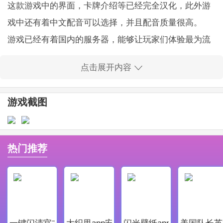
这款游戏中的界面，卡牌介绍等已经完全汉化，此外游
戏中还有着中文配音可以选择，并且配音质量很高。
游戏已经有着国内的服务器，能够让玩家们体验最为流
畅的游戏体验，不卡顿不掉线，非常的爽快。
点击展开内容
卡牌的立绘很精美，并且游戏中有着多种不同的角色形
象，从外貌、声线和故事三个角度进行了完美的刻画。
游戏截图
异世界后宫幻想曲游戏特色
1.这个恶魔生物的性格很有个性，玩家可以自由选择自
己喜欢的角色进行探险。
热门推荐
2.多样化的培养方法，在游戏中收集各种材料，培养角
色，每一层都有不同的体验。
3.朋友陪伴旅途不累，可以叫上朋友一起体验，感受多
人团队冒险的乐趣。
一键闪清官方最新版
大织里app安卓版
闪光壁纸app安卓最新版
美国队长英