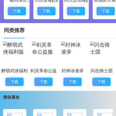
异世界后宫幻想曲游戏介绍
1.三维游戏的画风很可爱，也很吸引玩家的注意，绝对
下载
下载
下载
下载
让你爱不释手。
2.每个角色都有专业的配音演员团队为您配音，让您的
同类推荐
耳朵得到真正的听觉享受。
3.游戏当中所有的场景都非常的漂亮且精致，而且你还
可以看到战斗时候炫酷的技能特效。
醉萌武侠福利
剑灵革命公益
封神冰凌录
闪击骑士团
异世界后宫幻想曲游戏优势
版
服
如果你想要体验二次元世界的战斗的话，你就可以在游
下载
下载
下载
下载
戏中开始你的游戏体验，在这里你可以进行自由的冒
猜你喜欢
险，你可以选择自己喜欢的人物角色来进行游戏操作，
这里有非常多的副本等待你去进行挑战，你可以和其他
的玩家一起进行游戏。