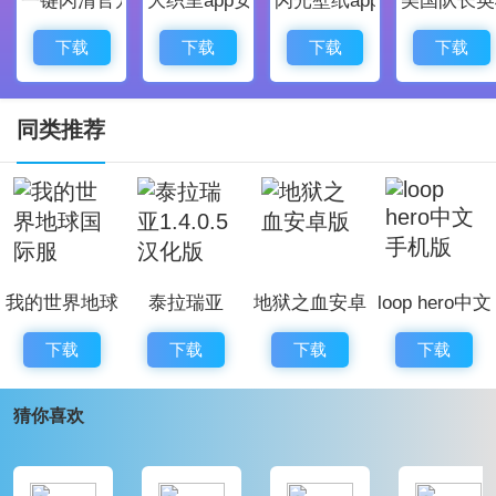
享受;
2.新维度的节奏游戏，触摸、把握和滑动极具可玩性，
下载
下载
下载
下载
带给你难忘的游戏体验;
3.游戏采用了较为出色的科幻画风，音乐上大多也选用
同类推荐
了较为激情的曲目。
东京放课后召唤师OnStage亮点
1.超过上百首歌曲可供玩家自由的游玩，自由的体验指
我的世界地球
泰拉瑞亚
地狱之血安卓
loop hero中文
尖跃动的感受;
国际服
1.4.0.5汉化版
版
手机版
2.高难度的游戏歌曲挑战玩家的操作，极具挑战性;
下载
下载
下载
下载
3.丰厚的关卡通关奖励，各种道具装备拿到你手软。
猜你喜欢
东京放课后召唤师OnStage玩家点评
@小橙子
我真的很喜欢这款游戏，尤其是兽人!他们的性格和他们