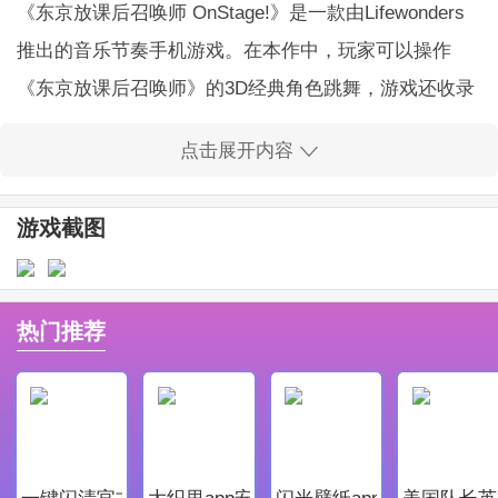
《东京放课后召唤师 OnStage!》是一款由Lifewonders
推出的音乐节奏手机游戏。在本作中，玩家可以操作
《东京放课后召唤师》的3D经典角色跳舞，游戏还收录
了第1部和第2部的主题曲。随着音乐起舞，并录製自己
点击展开内容
的专属影片吧!
东京放课后召唤师OnStage特色
游戏截图
1、顶尖声优加盟，余音缭绕让你心情舒畅
2、高清的日系动漫风格画面搭配各种风格的舞台系时装
3、根据人气手游改编，匠心巨作，诸多宅男少女的梦想
热门推荐
之作
4、华丽酷炫的舞台场景让你身临其境的体验
东京放课后召唤师OnStage优势
1.精致细腻的游戏场景画面，带给你不一样的游戏视觉
一键闪清官方最新版
大织里app安卓版
闪光壁纸app安卓最新版
美国队长英