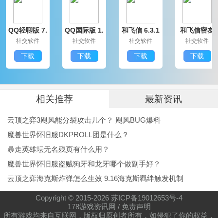
的行为，而且还是furry和muscle。我馋他们的身子。哈
QQ轻聊版 7.
QQ国际版 1.
和飞信 6.3.1
和飞信密友
哈哈 (*^▽^*)
9.14314.0
91.1370.0
200
圈版 6.3.120
社交软件
社交软件
社交软件
社交软件
0
@Fat Bear
下载
下载
下载
下载
找这款符合口味又有汉化的手游好久了，看到就马上下
来玩玩，具体翻译还不错(翻译很认真。但可惜没完全汉
化，有些番外剧情会看不懂理解不到(直接跳过，蛮可惜
相关推荐
最新资讯
的。图片精美，有吸引力，有卖点，符合各种喜好角
云顶之弈3飓风能分裂攻击几个？ 飓风BUG爆料
色，可以选择自己最喜欢的口味进行游戏娱乐。除了常
魔兽世界怀旧服DKPROLL团是什么？
常闪煺外，蛮喜欢这款的，希望未来能够加点CCG图(总
暴走英雄坛无名残页有什么用？
魔兽世界怀旧服盗贼狗牙和龙牙哪个做副手好？
是感觉少了什么)，能够展示一些细节也好，带有各种感
云顶之弈海克斯炸弹怎么生效 9.16海克斯羁绊触发机制
情，让剧情更加的联想，相信这款游戏体验会更佳。期
待未来发展，辛苦了
Copyright © 2015-
2026
苏ICP备19012653号-4
178游戏资讯网
/
免责声明
@藤安潮佑
所有游戏均来自互联网，版权归原创者所有，如侵犯了你的权益，