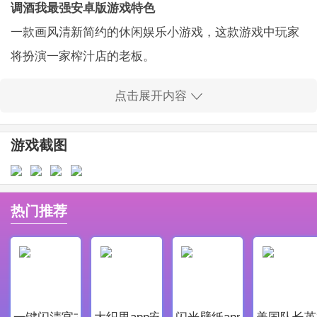
调酒我最强安卓版游戏特色
一款画风清新简约的休闲娱乐小游戏，这款游戏中玩家
将扮演一家榨汁店的老板。
这里有很多的材料，玩家可以按照顾客的需求做出不同
点击展开内容
口味的饮料。
逼真的3D画面能够带给玩家减压舒适的真实体验感，游
游戏截图
戏玩法简单，快来试试吧。
调酒我最强安卓版亮点
写实风格打造的场景使得画面更加具有真实感，独特的
热门推荐
玩法感受专业酒保带来的多样趣味。
玩家可以通过各种操作来制作不同的酒水，系统会根据
操作的专业度和完成度来进行评价。
利用赚来的钱来购买酒吧必需品，通过对酒吧的改装来
一键闪清官方最新版
大织里app安卓版
闪光壁纸app安卓最新版
美国队长英