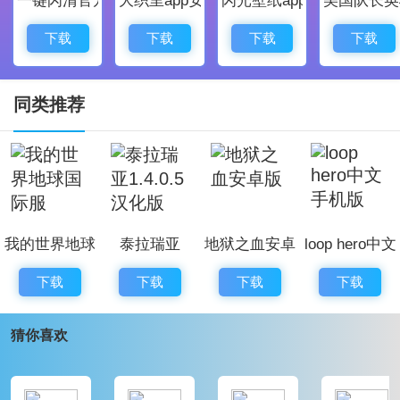
吸引更多的顾客前来光顾。
不同的技能解锁使你能制作出更多美味的酒水，带给玩
下载
下载
下载
下载
家更加奇妙的模拟体验。
与客人进一步的交流，拉近与客人之间的亲密关系，发
同类推荐
生更多有趣的故事。
选择你喜欢的音乐作为酒吧的背景音乐，还可以邀请音
乐家在你的酒吧现场演奏。
调酒我最强点评
我的世界地球
泰拉瑞亚
地狱之血安卓
loop hero中文
调酒我最强是一款非常好玩的调酒游戏。让你融合各种
国际服
1.4.0.5汉化版
版
手机版
你喜欢的水果，打造出一杯又一杯的精品美酒哦，一起
下载
下载
下载
下载
来完成我们的调酒吧。
猜你喜欢