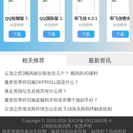
QQ轻聊版 7.
QQ国际版 1.
和飞信 6.3.1
和飞信密友
9.14314.0
91.1370.0
200
圈版 6.3.120
社交软件
社交软件
社交软件
社交软件
0
下载
下载
下载
下载
相关推荐
最新资讯
云顶之弈3飓风能分裂攻击几个？ 飓风BUG爆料
魔兽世界怀旧服DKPROLL团是什么？
暴走英雄坛无名残页有什么用？
魔兽世界怀旧服盗贼狗牙和龙牙哪个做副手好？
云顶之弈海克斯炸弹怎么生效 9.16海克斯羁绊触发机制
Copyright © 2015-
2026
苏ICP备19012653号-4
178游戏资讯网
/
免责声明
所有游戏均来自互联网，版权归原创者所有，如侵犯了你的权益，