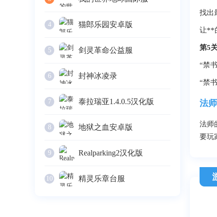
找出
猫郎乐园安卓版
4
让*
第5
剑灵革命公益服
5
“禁
封神冰凌录
6
“
禁
泰拉瑞亚1.4.0.5汉化版
7
法师
法师
地狱之血安卓版
8
要玩
Realparking2汉化版
9
精灵乐章台服
10