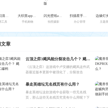
一键闪清官方最新版
大织里app安卓版
闪光壁纸app安卓最新版
扫描星手机版
用工具
手机购物
拍照摄影
办公管理
主题
门文章
云顶之弈3飓风能分裂攻击几个？ 飓风BUG爆料
《云顶之弈》这游戏中卢安娜的飓风这件武
器最近版本更新中被强化了，分裂攻击
暴走英雄坛无名残页有什么用？
暴走英雄坛这款游戏中会获取一些无名残
页，那么这些无名残页究竟有什么用呢？下