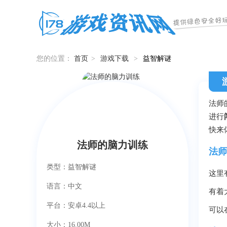
您的位置：
首页
>
游戏下载
>
益智解谜
法师
进行
快来
法师的脑力训练
法师
类型：益智解谜
这里
语言：中文
有着
平台：安卓4.4以上
可以
大小：16.00M