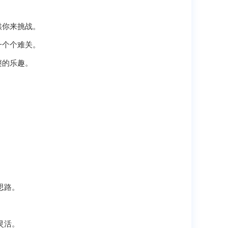
供你来挑战。
一个个难关。
谜的乐趣。
、
思路。
灵活。