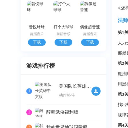
4.
法师
音悦球球
打个大球球
偶像超音速
第1
舞蹈音乐
舞蹈音乐
舞蹈音乐
下载
下载
下载
大力
那就
第2
游戏排行榜
魔法
用黑
美国队长英雄中文版
1
第3
动作格斗
找出
醉萌武侠福利版
2
规律
第4
我的世界地球国际服
3