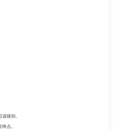
。
过该级别。
至终点。