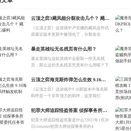
门文章
云顶之弈3飓风能分裂攻击几个？ 飓风BUG爆料
《云顶之弈》这游戏中卢安娜的飓风这件武
器最近版本更新中被强化了，分裂攻击
暴走英雄坛无名残页有什么用？
暴走英雄坛这款游戏中会获取一些无名残
页，那么这些无名残页究竟有什么用呢？下
云顶之弈海克斯炸弹怎么生效 9.16海克斯羁绊触发机制
《云顶之弈》这游戏中9.16新版本中海克斯
羁绊是一个非常强力的羁绊，这里我们
犯罪大师追踪怪盗答案 侦探事务所周四4星委托任务答案
犯罪大师追踪怪盗答案是什么?2021年1月28
日crimaster犯罪大师侦探事务所的4