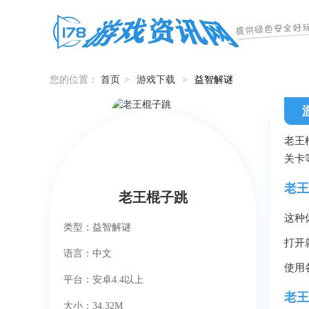
您的位置：
首页
>
游戏下载
>
益智解谜
老王
关卡
老王
老王棍子跳
这种
类型：益智解谜
打开
语言：中文
使用
平台：安卓4.4以上
老王
大小：34.32M