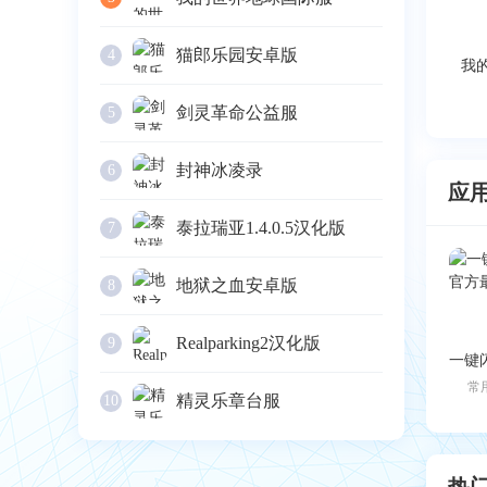
猫郎乐园安卓版
4
剑灵革命公益服
5
封神冰凌录
6
应
泰拉瑞亚1.4.0.5汉化版
7
地狱之血安卓版
8
Realparking2汉化版
9
常
精灵乐章台服
10