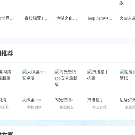
我的世界地球国际服
泰拉瑞亚1.4.0.5汉化版
地狱之血安卓版
loop hero中文手机版
用推荐
一键闪清官方最新版
大织里app安卓版
闪光壁纸app安卓最新版
扫描星手机版
用工具
手机购物
拍照摄影
办公管理
主题