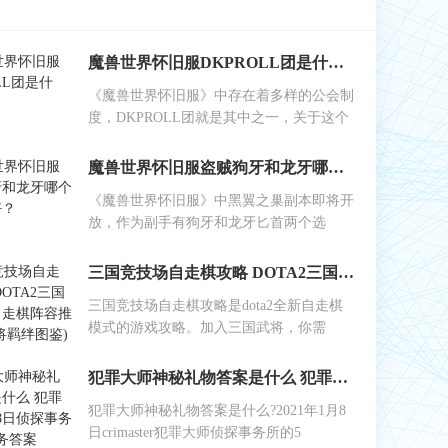
魔兽世界怀旧服DKPROLL团是什么？
《魔兽世界怀旧服》中存在着多样的公会制
度，DKPROLL团就是其中之一，关于这个
魔兽世界怀旧服盗贼狗牙和龙牙哪个做副手好？
《魔兽世界怀旧服》中黑翼之巢副本即将开
放，作为副手有狗牙和龙牙匕首两个选
三国竞技场自走棋攻略 DOTA2三国竞技场自走棋阵容推荐(附武将羁绊图鉴)
三国竞技场自走棋攻略是dota2全新自走棋
模式的游戏攻略。加入三国武将，你需
犯罪大师神秘礼物答案是什么 犯罪大师1月8日侦探事务所5星任务答案
犯罪大师神秘礼物答案是什么?2021年1月8
日crimaster犯罪大师侦探事务所的5