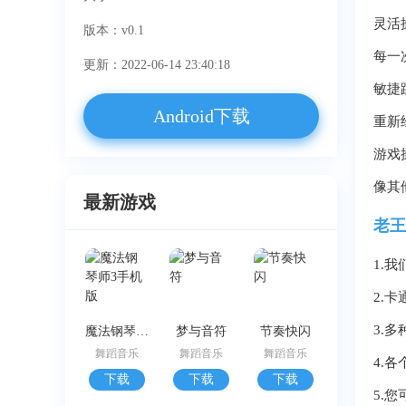
灵活
版本：v0.1
每一
更新：2022-06-14 23:40:18
敏捷
Android下载
重新
游戏
像其
最新游戏
老王
1.
2.
3.
魔法钢琴师3手机版
梦与音符
节奏快闪
舞蹈音乐
舞蹈音乐
舞蹈音乐
4.
下载
下载
下载
5.