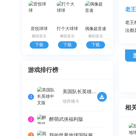
老王
老王
音悦球球
打个大球球
偶像超音速
法都
舞蹈音乐
舞蹈音乐
舞蹈音乐
下载
下载
下载
游戏排行榜
美国队长英雄中文版
1
动作格斗
相
醉萌武侠福利版
2
我的世界地球国际服
3