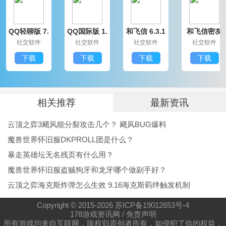
厚红包吧。
QQ轻聊版 7.
QQ国际版 1.
和飞信 6.3.1
和飞信密友
大爷打个赏福利介绍：
9.14314.0
91.1370.0
200
圈版 6.3.120
社交软件
社交软件
社交软件
社交软件
0
4、充斥着新奇气息的画风，画面的质感特别细腻精美。
下载
下载
下载
下载
5、实时随心的畅玩，完全不需要受繁复规则限制哟。
6、邀请更多好友玩家进入，这样会使得竞争性更大呢。
大爷打个赏游戏点评：
相关推荐
最新资讯
特别好玩的一款主播经营休闲益智题材小游戏，拥有非
云顶之弈3飓风能分裂攻击几个？ 飓风BUG爆料
常简单的休闲玩法，自由打赏领福利，感受多种玩法，
魔兽世界怀旧服DKPROLL团是什么？
成为一名超级大主播经纪人，获得超多人气，感受全新
暴走英雄坛无名残页有什么用？
魔兽世界怀旧服盗贼狗牙和龙牙哪个做副手好？
的关卡，体验不同的互动休闲内容。
云顶之弈海克斯炸弹怎么生效 9.16海克斯羁绊触发机制
Copyright © 2015-
2026
苏ICP备19012653号-4
178游戏资讯网
/
免责声明
所有游戏均来自互联网，版权归原创者所有，如侵犯了你的权益，