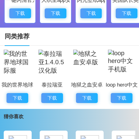
事;
3、学习新的歌曲以及舞蹈表演，让自己赢得更多的粉丝
下载
下载
下载
下载
喜欢;
大爷打个赏赚钱规则：
同类推荐
【真的能赚钱吗】
当然是真的，直接通过养成主播的方式来赚红包
这里将通过打赏的方式，在平台上进行互相，只要能得
到粉丝的欢心;
我的世界地球
泰拉瑞亚
地狱之血安卓
loop hero中文
相信很多喜欢，招募多种风格的女主播，当然有才艺的
国际服
1.4.0.5汉化版
版
手机版
男主播也行;
下载
下载
下载
下载
大爷打个赏游戏中随着你积累粉丝越多，那么人气也会
猜你喜欢
迅速提升，赚取足够多收益。
新手试玩5分钟0.3元到账，后续超多1元、10元等小额提
现机会，实测到账，每天轻松点击养成你的主播赚取丰