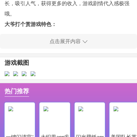
长，吸引人气，获得更多的收入，游戏剧情代入感极强
哦。
大爷打个赏游戏特色：
各具特色的游戏玩法体验，让你可以享受到游戏当中各
点击展开内容
种经营养成的游戏乐趣体验吧;
丰富的剧情发展游戏中你将和其他类型主播进行亲密接
游戏截图
触又会发生怎样的故事呢。
超多不同的女孩子都是可以让你去快速的养成一下，将
他们培养成为女主播吧;
热门推荐
大爷打个赏游戏亮点：
1、参与网络上的偶像主播培养计划，得到啊超多粉丝的
关注;
2、成为真正的偶像，站上梦想的舞台，表演出自己的本
一键闪清官方最新版
大织里app安卓版
闪光壁纸app安卓最新版
美国队长英