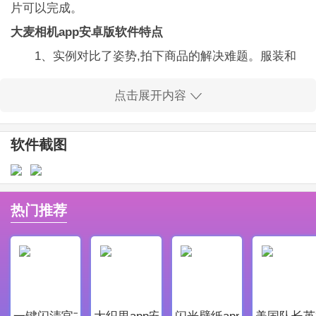
片可以完成。
大麦相机app安卓版软件特点
1、实例对比了姿势,拍下商品的解决难题。服装和
饰品,美食等行业!无需专业设备,手机也能拍摄出非常精
点击展开内容
美的产品图。
2、帮助各种卖家拍摄一些卖家秀。
软件截图
大麦相机app安卓版软件亮点
1、大麦相机app安卓版为用户们提供良好优质的服
务，让每一个用户都能在软件中获取最好，最舒适的体
热门推荐
验。
2、是一款非常好用的商品图拍摄移动软件，软件可
以让你更好的拍摄产品的商品图片。
大麦相机app安卓版软件更新
一键闪清官方最新版
大织里app安卓版
闪光壁纸app安卓最新版
美国队长英