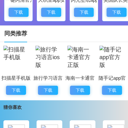
1、修复了bug，优化了一些交互体验
2、优化了程序的稳定性，更加流畅
下载
下载
下载
下载
3、调整了部分页面布局，让界面更加整洁美观
4、新增模块
同类推荐
扫描星手机版
旅行学习语言
海南一卡通官
随手记app官
ios版
方正版
方版
下载
下载
下载
下载
猜你喜欢