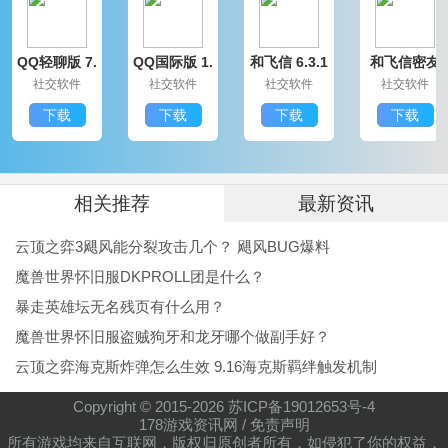
QQ轻聊版 7.
QQ国际版 1.
和飞信 6.3.1
和飞信密友
9.14314.0
91.1370.0
200
圈版 6.3.120
社交软件
社交软件
社交软件
社交软件
0
下载
下载
下载
下载
相关推荐
最新资讯
云顶之弈3飓风能分裂攻击几个？ 飓风BUG爆料
魔兽世界怀旧服DKPROLL团是什么？
暴走英雄坛无名残页有什么用？
魔兽世界怀旧服盗贼狗牙和龙牙哪个做副手好？
云顶之弈海克斯炸弹怎么生效 9.16海克斯羁绊触发机制
Copyright © 2015-
2026
苏ICP备19012653号-4
178游戏资讯网
/
免责声明
所有游戏均来自互联网，版权归原创者所有，如侵犯了你的权益，