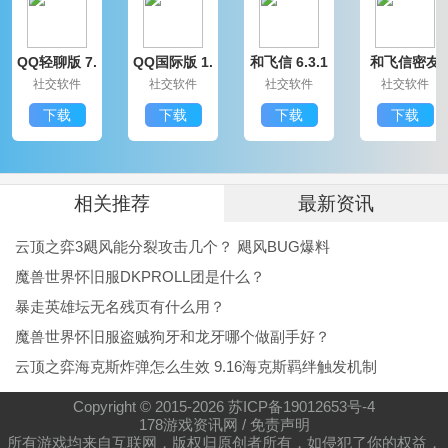
5、提供知识库、地址收集、调度统计、货物跟踪等
QQ轻聊版 7.
QQ国际版 1.
和飞信 6.3.1
和飞信密友
多种综合功能
9.14314.0
91.1370.0
200
圈版 6.3.120
社交软件
社交软件
社交软件
社交软件
0
德邦手机版安卓版软件内容：
下载
下载
下载
下载
1、站式订购、检查、追踪及个人资料管理。
2、根据组织架构，实时更新，支持快速搜索、一键
拨号和直邮。
相关推荐
最新资讯
3、应用程序具有基本功能，如下订单、订单检查、
云顶之弈3飓风能分裂攻击几个？ 飓风BUG爆料
跟踪和个人信息管理，以及个性化功能，如Android与计
魔兽世界怀旧服DKPROLL团是什么？
算机的双屏互动。
暴走英雄坛无名残页有什么用？
魔兽世界怀旧服盗贼狗牙和龙牙哪个做副手好？
4、支持iPhone用户和Android用户德邦应用程序更
云顶之弈海克斯炸弹怎么生效 9.16海克斯羁绊触发机制
令人兴奋，我们期待为您带来独家体验。
Copyright © 2015-
2026
苏ICP备19012653号-4
178游戏资讯网
/
免责声明
所有游戏均来自互联网，版权归原创者所有，如侵犯了你的权益，