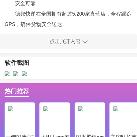
安全可靠
德邦快递在全国拥有超过5,200家直营店，全程跟踪
GPS，确保货物安全送达
专业服务
点击展开内容
德邦快递拥有60,000多名优秀员工，完善的增值服
务体系，为客户提供全方位的专业服务
软件截图
精密时效
根据德邦公司对6,000余条运输路线和8,800余辆自
有大型专业货车的科学规划，确保各环节均通过适当的
热门推荐
路线运输，及时准确地将货物送达客户
德邦手机版安卓版软件特色：
1、订单详情，可收取地址
2、您可以直接致电或向客户发送短信
一键闪清官方最新版
大织里app安卓版
闪光壁纸app安卓最新版
美国队长英