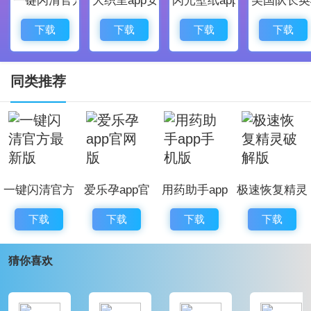
3、在提单中，您可以查看配送信息
4、显示已收货物数量，增加已收货物数量，使已收
下载
下载
下载
下载
货物信息更清晰
5、对异常项目的原因进行选择、分布和提取，并选
同类推荐
择原因。
6、提供各种综合功能，如知识库、地址收集、发货
统计、货物跟踪等
德邦手机版安卓版软件亮点：
一键闪清官方
爱乐孕app官
用药助手app
极速恢复精灵
1、您可以直接致电或向客户发送短信。
最新版
网版
手机版
破解版
2、德邦APP是德邦为安卓客户设计的一站式安卓服
下载
下载
下载
下载
务终端。
猜你喜欢
3、快速检查/处理个人事务和阅读项目，查询过往
信息。
4、界面美观易操作，杜绝用户审美疲劳。