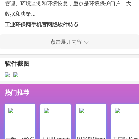
管理、环境监测和环境恢复，重点是环境保护门户、大
数据和决策...
工业环保网手机官网版软件特点
1、自订、完整呈现环保区段、按一下按钮即可新增
点击展开内容
您需要的区段、依据次要产业新闻类别(例如环境监控、
环境监控、语音、废弃物分类、水处理、能源效益等)进
软件截图
行检视，以及深入分割区段以提供新内容和激动人心的
内容。
2、焦点、最近的事件、最近的环境事件、生动、有
热门推荐
趣、单调的图片始终是你最喜欢的，手指，你的收藏。
戴尔使用大规模算法收集首选项和相关文章，以获得良
好的用户体验和快速轻松的阅读体验。
工业环保网手机官网版软件亮点
一键闪清官方最新版
大织里app安卓版
闪光壁纸app安卓最新版
美国队长英