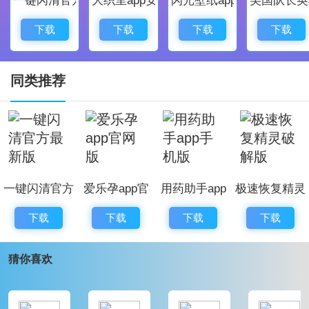
1、为用户们提供良好优质的服务，让每一个用户都
能在软件中获取最好，最舒适的体验。
下载
下载
下载
下载
2、用户可以立即访问公司的环境信息、最新的污染
源监控报告、最新的政府环境项目报告，以及从许多污
同类推荐
染控制设备制造商处收集信息的软件。
工业环保网手机官网版软件更新
1、修复了bug，优化了一些交互体验
2、优化了程序的稳定性，更加流畅
一键闪清官方
爱乐孕app官
用药助手app
极速恢复精灵
3、调整了部分页面布局，让界面更加整洁美观
最新版
网版
手机版
破解版
4、新增模块
下载
下载
下载
下载
猜你喜欢