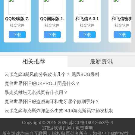
QQ轻聊版 7.
QQ国际版 1.
和飞信 6.3.1
和飞信密友
9.14314.0
91.1370.0
200
圈版 6.3.120
社交软件
社交软件
社交软件
社交软件
0
下载
下载
下载
下载
相关推荐
最新资讯
云顶之弈3飓风能分裂攻击几个？ 飓风BUG爆料
魔兽世界怀旧服DKPROLL团是什么？
暴走英雄坛无名残页有什么用？
魔兽世界怀旧服盗贼狗牙和龙牙哪个做副手好？
云顶之弈海克斯炸弹怎么生效 9.16海克斯羁绊触发机制
Copyright © 2015-
2026
苏ICP备19012653号-4
178游戏资讯网
/
免责声明
所有游戏均来自互联网，版权归原创者所有，如侵犯了你的权益，