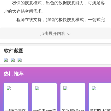
极快的恢复模式，出色的数据恢复能力，可满足客
户的大存储空间需求。
工程师在线支持，独特的极快恢复模式，一键式完
成数据恢复服务。
点击展开内容
与所有类型的Apple设备完全兼容，效果惊人，并且
可以安全恢复而不会损坏手机。
软件截图
苹果数据恢复大师破解版软件优势
享受非常好的数据恢复服务，支持您的手机系统维
修和bug修复。
热门推荐
确保您的手机数据文件不会丢失或泄漏，并且所有
功能都是免费的。
让您的手机获得更好的安全性能，并就是否可以恢
复数据提供专业意见。
一键闪清官方最新版
大织里app安卓版
闪光壁纸app安卓最新版
美国队长英