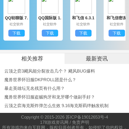
QQ轻聊版 7.
QQ国际版 1.
和飞信 6.3.1
和飞信密友
9.14314.0
91.1370.0
200
圈版 6.3.120
社交软件
社交软件
社交软件
社交软件
0
下载
下载
下载
下载
相关推荐
最新资讯
云顶之弈3飓风能分裂攻击几个？ 飓风BUG爆料
魔兽世界怀旧服DKPROLL团是什么？
暴走英雄坛无名残页有什么用？
魔兽世界怀旧服盗贼狗牙和龙牙哪个做副手好？
云顶之弈海克斯炸弹怎么生效 9.16海克斯羁绊触发机制
Copyright © 2015-
2026
苏ICP备19012653号-4
178游戏资讯网
/
免责声明
所有游戏均来自互联网，版权归原创者所有，如侵犯了你的权益，