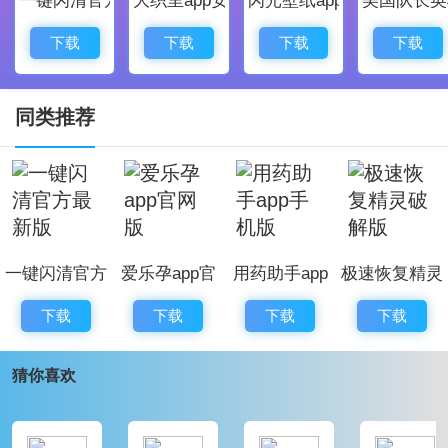
户都能在软件中获取最好，最舒适的体验。
2、更改指定或全部种子的限速，设置文件优先级，
下载
下载
下载
下载
支持DHT、LSD、uTP、UPnP、NET-PMP，下载后移动
文件，支持SD卡。
同类推荐
蚂蚁链接搜索引擎手机版软件更新
1、修复了bug，优化了一些交互体验
2、优化了程序的稳定性，更加流畅
3、调整了部分页面布局，让界面更加整洁美观
一键闪清官方
爱乐孕app官
用药助手app
极速恢复精灵
4、新增模块
最新版
网版
手机版
破解版
下载
下载
下载
下载
猜你喜欢