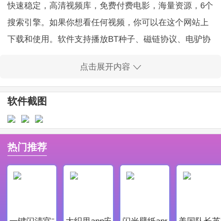
快速稳定，高清视频库，免费付费电影，海量资源，6个
搜索引擎。如果你想看任何视频，你可以在这个网站上
下载和使用。软件支持播放BT种子、磁链协议、电驴协
议等视频下载链接。
点击展开内容
蚂蚁链接搜索引擎手机版软件特点
1、同时软件支持免费云点播系统，无需缓冲、下
软件截图
载、快进，让1M宽带享受4M宽带的观看速度，带给你
无比流畅的观看体验。
2、它搜索的种子可以直接通过迅雷、QQ旋风、Bit
热门推荐
Download Tools下载收集，也可以通过看百度视频下
载。
蚂蚁链接搜索引擎手机版软件亮点
1、软件为用户们提供良好优质的服务，让每一个用
一键闪清官方最新版
大织里app安卓版
闪光壁纸app安卓最新版
美国队长英