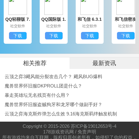
QQ轻聊版 7.
QQ国际版 1.
和飞信 6.3.1
和飞信密友
9.14314.0
91.1370.0
200
圈版 6.3.120
社交软件
社交软件
社交软件
社交软件
0
下载
下载
下载
下载
相关推荐
最新资讯
云顶之弈3飓风能分裂攻击几个？ 飓风BUG爆料
魔兽世界怀旧服DKPROLL团是什么？
暴走英雄坛无名残页有什么用？
魔兽世界怀旧服盗贼狗牙和龙牙哪个做副手好？
云顶之弈海克斯炸弹怎么生效 9.16海克斯羁绊触发机制
Copyright © 2015-
2026
苏ICP备19012653号-4
178游戏资讯网
/
免责声明
所有游戏均来自互联网，版权归原创者所有，如侵犯了你的权益，