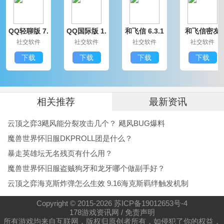
QQ轻聊版 7.
QQ国际版 1.
和飞信 6.3.1
和飞信密友
9.14314.0
91.1370.0
200
圈版 6.3.120
社交软件
社交软件
社交软件
社交软件
0
下载
下载
下载
下载
相关推荐
最新资讯
云顶之弈3飓风能分裂攻击几个？ 飓风BUG爆料
魔兽世界怀旧服DKPROLL团是什么？
暴走英雄坛无名残页有什么用？
魔兽世界怀旧服盗贼狗牙和龙牙哪个做副手好？
云顶之弈海克斯炸弹怎么生效 9.16海克斯羁绊触发机制
Copyright © 2015-
2026
苏ICP备19012653号-4
178游戏资讯网
/
免责声明
所有游戏均来自互联网，版权归原创者所有，如侵犯了你的权益，