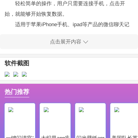
轻松简单的操作，用户只需要连接手机，点击开
始，就能够开始恢复数据。
适用于苹果iPhone手机、ipad等产品的微信聊天记
录恢复。
点击展开内容
一键导出的记录，软件支持备份导入读取，扫描分
析查看记录。
软件截图
界面简单，功能稳定，操作方便，数据恢复速度
快。
苹果手机微信聊天记录恢复软件破解版软件亮点
热门推荐
软件的实用性非常的高，能够很快速的将用户消失
的聊天记录全部都完整的恢复。
支持微信文字，微信语音，微信图片，微信好友恢
复。
一键闪清官方最新版
大织里app安卓版
闪光壁纸app安卓最新版
美国队长英