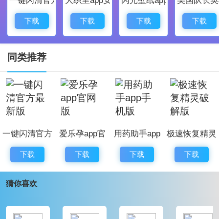
只需要使用简单的操作就能够轻松完成聊天记录的
恢复。
下载
下载
下载
下载
具备极速扫描模式，极速检测并恢复手机数据。
同类推荐
一键闪清官方
爱乐孕app官
用药助手app
极速恢复精灵
最新版
网版
手机版
破解版
下载
下载
下载
下载
猜你喜欢