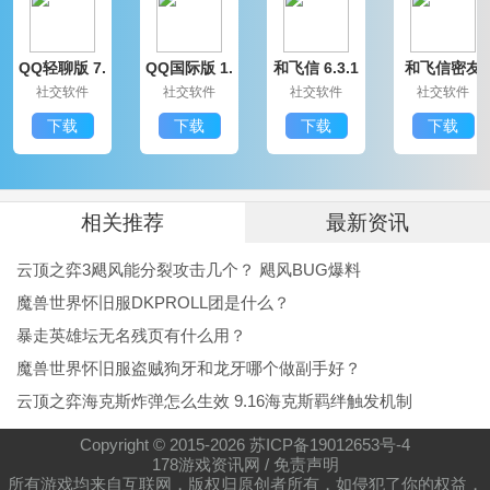
QQ轻聊版 7.
QQ国际版 1.
和飞信 6.3.1
和飞信密友
9.14314.0
91.1370.0
200
圈版 6.3.120
社交软件
社交软件
社交软件
社交软件
0
下载
下载
下载
下载
相关推荐
最新资讯
云顶之弈3飓风能分裂攻击几个？ 飓风BUG爆料
魔兽世界怀旧服DKPROLL团是什么？
暴走英雄坛无名残页有什么用？
魔兽世界怀旧服盗贼狗牙和龙牙哪个做副手好？
云顶之弈海克斯炸弹怎么生效 9.16海克斯羁绊触发机制
Copyright © 2015-
2026
苏ICP备19012653号-4
178游戏资讯网
/
免责声明
所有游戏均来自互联网，版权归原创者所有，如侵犯了你的权益，