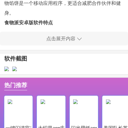
物馅饼是一个移动应用程序，更适合减肥合作伙伴和健
身。
食物派安卓版软件特点
1、提供一站式服务，如食物营养查询，健康饮食推
点击展开内容
荐，美食信息，减肥食谱和健身，卡路里计算等。
2、包括符合300,000种食品和国外食物和膳食的可
软件截图
靠和有效数据，并继续进行数据更新!
食物派安卓版软件亮点
1、食物派安卓版为用户们提供良好优质的服务，食
热门推荐
物派安卓版让每一个用户都能在软件中获取最好，最舒
适的体验。
2、帮助用户查询到很多食物的信息。
食物派安卓版软件更新
一键闪清官方最新版
大织里app安卓版
闪光壁纸app安卓最新版
美国队长英