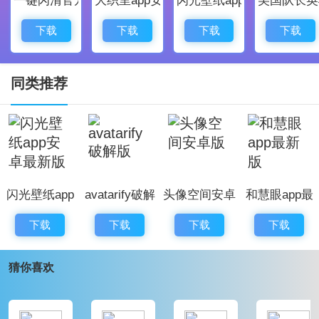
1、修复了bug，优化了一些交互体验
2、优化了程序的稳定性，更加流畅
下载
下载
下载
下载
3、调整了部分页面布局，让界面更加整洁美观
4、新增模块
同类推荐
闪光壁纸app
avatarify破解
头像空间安卓
和慧眼app最
安卓最新版
版
版
新版
下载
下载
下载
下载
猜你喜欢