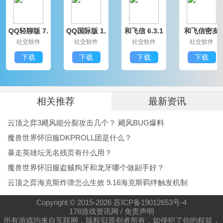
QQ轻聊版 7.
QQ国际版 1.
和飞信 6.3.1
和飞信密友
9.14314.0
91.1370.0
200
圈版 6.3.120
社交软件
社交软件
社交软件
社交软件
0
下载
下载
下载
下载
相关推荐
最新资讯
云顶之弈3飓风能分裂攻击几个？ 飓风BUG爆料
魔兽世界怀旧服DKPROLL团是什么？
暴走英雄坛无名残页有什么用？
魔兽世界怀旧服盗贼狗牙和龙牙哪个做副手好？
云顶之弈海克斯炸弹怎么生效 9.16海克斯羁绊触发机制
Copyright © 2015-
2026
苏ICP备19012653号-4
178游戏资讯网
/
免责声明
所有游戏均来自互联网，版权归原创者所有，如侵犯了你的权益，