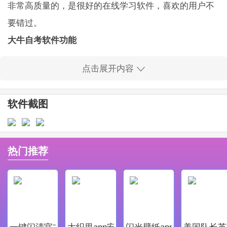
非常高质量的，是很好的在线学习软件，喜欢的用户不
要错过。
大牛自考软件功能
1.大牛自考软件允许用户随时在线学习，软件非常
点击展开内容
可靠，操作非常简单。
2.根据自己的需要，我将在互联网上学习各种课
软件截图
程，并带有内置的知识点软件；
3.高级教师每天在线教学，以帮助学生轻松参加考
试；
热门推荐
4.平台将有相应的测试，让用户随时模拟测试，绝
对可靠的自学平台。
大牛自考软件亮点
-大牛自考软件是一款可靠的在线学习软件，方便用
一键闪清官方最新版
大织里app安卓版
闪光壁纸app安卓最新版
美国队长英