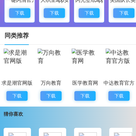
户随时在线进行自我检查和复习；
-用户可以轻松学习更多的知识点，以帮助用户轻松
下载
下载
下载
下载
进行自我检查；
-让用户随时随地来到平台轻松学习！提供高质量的
同类推荐
自学学习环境；
-这是一款非常可靠的新型学习软件，可以根据用户
需求，制定相应的学习计划。
大牛自考软件软件评测
求是潮官网版
万向教育
医学教育网
中达教育官方
大牛自考软件有很多自考的课程可供用户进行选择,
版
更有专业老师在线进行讲课,这是一个很好的学习软件,可
下载
下载
下载
下载
以帮助用户轻松完成相应的自考学习的内容。感兴趣的
猜你喜欢
用户就来下载！