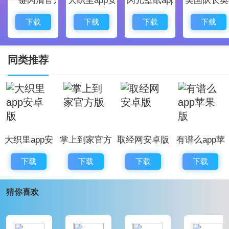
具有内置多种功能的便携式计步器工具。它可以帮
助您实时掌握运动状态。
下载
下载
下载
下载
同类推荐
大织里app安
掌上到家官方
取经网安卓版
有谱么app苹
卓版
版
果版
下载
下载
下载
下载
猜你喜欢