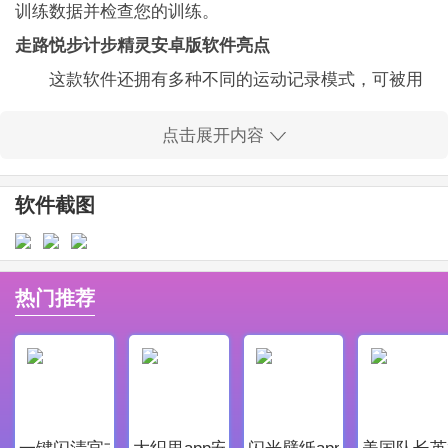
训练数据并检查您的训练。
走路悦步计步精灵安卓版
软件亮点
这款软件还拥有多种不同的运动记录模式，可被用
于记录各种各样的运动细节。
点击展开内容
每天的训练数据都将提供以供查看，并且可以与以
前的训练数据进行比较以进行训练调整。
软件截图
它可以通过提供计数服务来帮助热爱运动的人。大
量运动对我们的健康有益，因此您应注意这一点。
走路悦步计步精灵安卓版
软件优势
热门推荐
无论使用哪种训练方法，都可以精确记录下来，并
且您可以精确地知道自己的日常训练情况。
还会关注您的睡眠情况。软件中有很多助眠音乐可
供选择，有助于改善睡眠。
一键闪清官方最新版
大织里app安卓版
闪光壁纸app安卓最新版
美国队长英