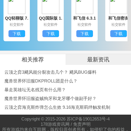
QQ轻聊版 7.
QQ国际版 1.
和飞信 6.3.1
和飞信密友
9.14314.0
91.1370.0
200
圈版 6.3.120
社交软件
社交软件
社交软件
社交软件
0
下载
下载
下载
下载
相关推荐
最新资讯
云顶之弈3飓风能分裂攻击几个？ 飓风BUG爆料
魔兽世界怀旧服DKPROLL团是什么？
暴走英雄坛无名残页有什么用？
魔兽世界怀旧服盗贼狗牙和龙牙哪个做副手好？
云顶之弈海克斯炸弹怎么生效 9.16海克斯羁绊触发机制
Copyright © 2015-
2026
苏ICP备19012653号-4
178游戏资讯网
/
免责声明
所有游戏均来自互联网，版权归原创者所有，如侵犯了你的权益，