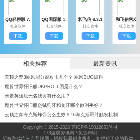
QQ轻聊版 7.
QQ国际版 1.
和飞信 6.3.1
和飞信密友
9.14314.0
91.1370.0
200
圈版 6.3.120
社交软件
社交软件
社交软件
社交软件
0
下载
下载
下载
下载
相关推荐
最新资讯
云顶之弈3飓风能分裂攻击几个？ 飓风BUG爆料
魔兽世界怀旧服DKPROLL团是什么？
暴走英雄坛无名残页有什么用？
魔兽世界怀旧服盗贼狗牙和龙牙哪个做副手好？
云顶之弈海克斯炸弹怎么生效 9.16海克斯羁绊触发机制
Copyright © 2015-
2026
苏ICP备19012653号-4
178游戏资讯网
/
免责声明
所有游戏均来自互联网，版权归原创者所有，如侵犯了你的权益，