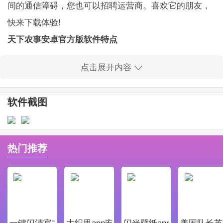
间的通信障碍，您也可以招聘运营商。喜欢它的朋友，
快来下载体验!
天下农事安卓官方版软件特点
1、营业时间：计划任务设置的时间范围，右上角也
点击展开内容
可以调整时间请求;
2、作业报告：在给定的一天到纬度和椭圆线，出口
软件截图
或打印地图和表格获得详细的工作信息。
天下农事安卓官方版软件亮点
1、天下农事安卓官方版为用户们提供良好优质的服
热门推荐
务，天下农事安卓官方版让每一个用户都能在软件中获
取最好，最舒适的体验。
2、它不仅用于监测深度宽松操作的深度和公顷的公
顷，还可以使用该系统的各种操作。不同的操作系统自
一键闪清官方最新版
大织里app安卓版
闪光壁纸app安卓最新版
美国队长英