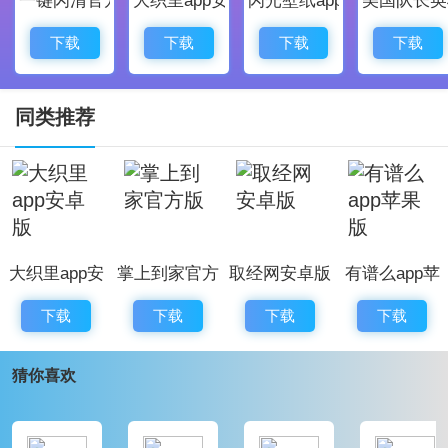
动计算不同的报告。整个过程不需要手动干预，这真正
创造了人性化的远程监控。
下载
下载
下载
下载
天下农事安卓官方版软件更新
1、修复了bug，优化了一些交互体验
同类推荐
2、优化了程序的稳定性，更加流畅
3、调整了部分页面布局，让界面更加整洁美观
4、新增模块
大织里app安
掌上到家官方
取经网安卓版
有谱么app苹
卓版
版
果版
下载
下载
下载
下载
猜你喜欢