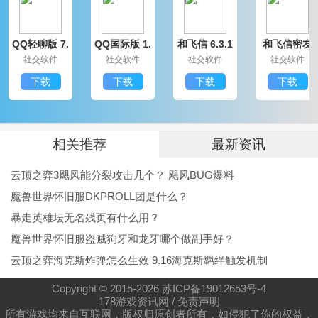
QQ轻聊版 7.
QQ国际版 1.
和飞信 6.3.1
和飞信密友
9.14314.0
91.1370.0
200
圈版 6.3.120
社交软件
社交软件
社交软件
社交软件
0
下载
下载
下载
下载
相关推荐
最新资讯
云顶之弈3飓风能分裂攻击几个？ 飓风BUG爆料
魔兽世界怀旧服DKPROLL团是什么？
暴走英雄坛无名残页有什么用？
魔兽世界怀旧服盗贼狗牙和龙牙哪个做副手好？
云顶之弈海克斯炸弹怎么生效 9.16海克斯羁绊触发机制
Copyright © 2015-
2026
苏ICP备19012653号-4
178游戏资讯网
/
免责声明
所有游戏均来自互联网，版权归原创者所有，如侵犯了你的权益，