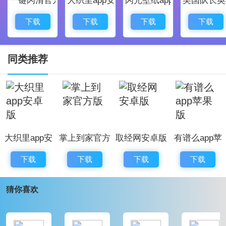
3、调整了部分页面布局，让界面更加整洁美观
4、新增模块
下载
下载
下载
下载
同类推荐
大织里app安
掌上到家官方
取经网安卓版
有谱么app苹
卓版
版
果版
下载
下载
下载
下载
猜你喜欢