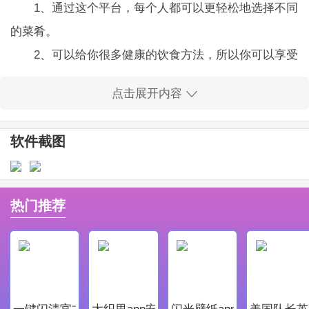
1、通过这个平台，每个人都可以更轻松地选择不同
的菜肴。
2、可以给你很多健康的饮食方法，所以你可以享受
更容易的食品服务。
点击展开内容
得小鲜app官方版软件亮点
1、得小鲜app官方版为用户们提供良好优质的服
软件截图
务，得小鲜app官方版让每一个用户都能在软件中获取最
好，最舒适的体验。
2、可以为每个人提供大量的教程，所以你可以在家
热门推荐
里做好食物。
得小鲜app官方版软件更新
1、修复了bug，优化了一些交互体验
2、优化了程序的稳定性，更加流畅
一键闪清官方最新版
大织里app安卓版
闪光壁纸app安卓最新版
美国队长英