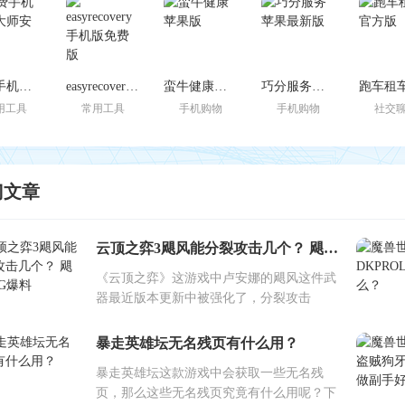
免费手机恢复大师安卓版
easyrecovery手机版免费版
蛮牛健康苹果版
巧分服务苹果最新版
用工具
常用工具
手机购物
手机购物
社交
门文章
云顶之弈3飓风能分裂攻击几个？ 飓风BUG爆料
《云顶之弈》这游戏中卢安娜的飓风这件武
器最近版本更新中被强化了，分裂攻击
暴走英雄坛无名残页有什么用？
暴走英雄坛这款游戏中会获取一些无名残
页，那么这些无名残页究竟有什么用呢？下