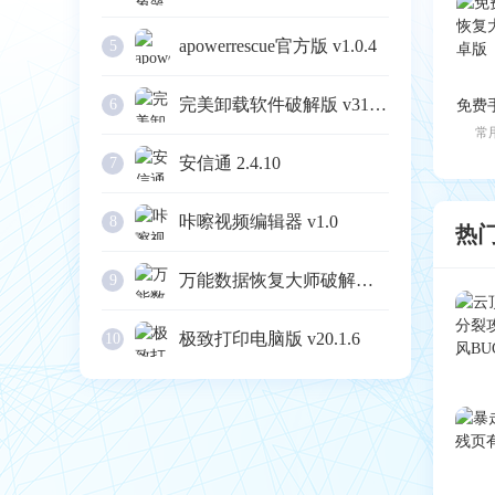
apowerrescue官方版 v1.0.4
5
完美卸载软件破解版 v31.16
6
常
安信通 2.4.10
7
咔嚓视频编辑器 v1.0
8
热
万能数据恢复大师破解版 v6.3
9
极致打印电脑版 v20.1.6
10