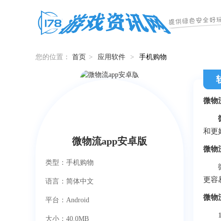
您的位置：
首页
>
应用软件
>
手机购物
微物流
和更
微物流app安卓版
微物
类型：手机购物
微物
更容
语言：简体中文
微物
平台：Android
1、
大小：40.0MB