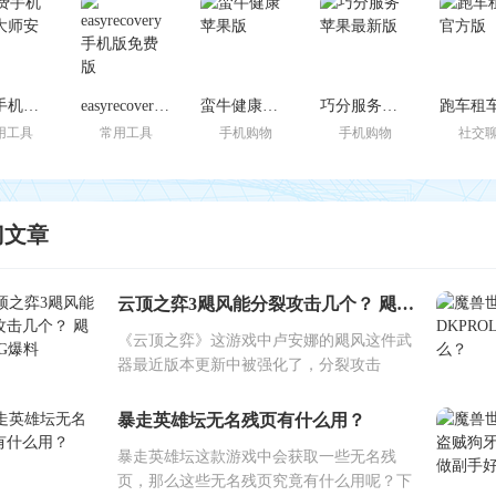
免费手机恢复大师安卓版
easyrecovery手机版免费版
蛮牛健康苹果版
巧分服务苹果最新版
用工具
常用工具
手机购物
手机购物
社交
门文章
云顶之弈3飓风能分裂攻击几个？ 飓风BUG爆料
《云顶之弈》这游戏中卢安娜的飓风这件武
器最近版本更新中被强化了，分裂攻击
暴走英雄坛无名残页有什么用？
暴走英雄坛这款游戏中会获取一些无名残
页，那么这些无名残页究竟有什么用呢？下