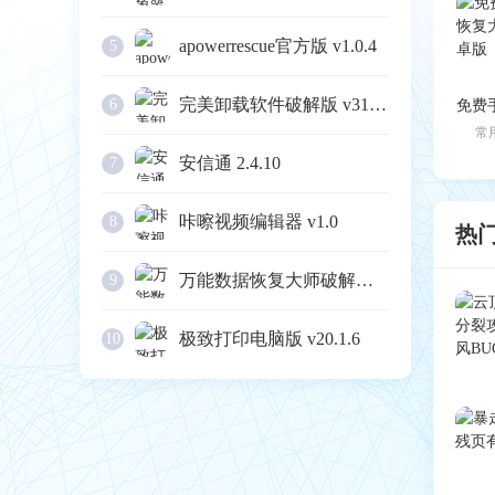
apowerrescue官方版 v1.0.4
5
完美卸载软件破解版 v31.16
6
常
安信通 2.4.10
7
咔嚓视频编辑器 v1.0
8
热
万能数据恢复大师破解版 v6.3
9
极致打印电脑版 v20.1.6
10