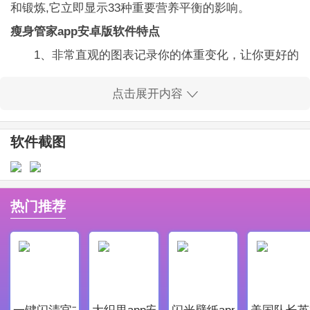
和锻炼,它立即显示33种重要营养平衡的影响。
瘦身管家app安卓版软件特点
1、非常直观的图表记录你的体重变化，让你更好的
了解自己的身体数据。
点击展开内容
2、如果你呆在你的预算和忠实地记录你的饭,你可
以接触到你的体重目标日期。它是基于真正的新陈代谢
软件截图
比你的预算。
瘦身管家app安卓版软件亮点
1、瘦身管家app安卓版为用户们提供良好优质的服
热门推荐
务，让每一个用户都能在软件中获取最好，最舒适的体
验。
2、是一款专注于减肥瘦身健身用户的移动软件，可
以帮助用户们更好的管理自己的体重信息，实现减肥的
一键闪清官方最新版
大织里app安卓版
闪光壁纸app安卓最新版
美国队长英