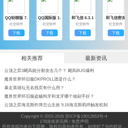
QQ轻聊版 7.
QQ国际版 1.
和飞信 6.3.1
和飞信密友
9.14314.0
91.1370.0
200
圈版 6.3.120
社交软件
社交软件
社交软件
社交软件
0
下载
下载
下载
下载
相关推荐
最新资讯
云顶之弈3飓风能分裂攻击几个？ 飓风BUG爆料
魔兽世界怀旧服DKPROLL团是什么？
暴走英雄坛无名残页有什么用？
魔兽世界怀旧服盗贼狗牙和龙牙哪个做副手好？
云顶之弈海克斯炸弹怎么生效 9.16海克斯羁绊触发机制
Copyright © 2015-
2026
苏ICP备19012653号-4
178游戏资讯网
/
免责声明
所有游戏均来自互联网，版权归原创者所有，如侵犯了你的权益，