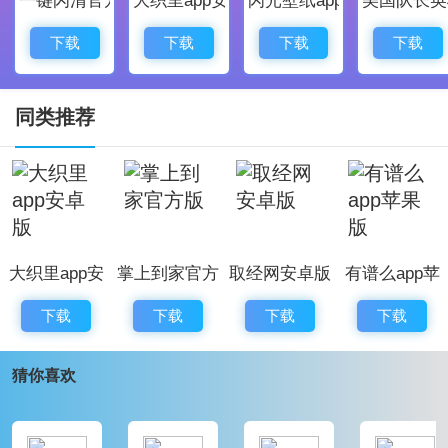
目的。
瘦身管家app安卓版软件更新
下载
下载
下载
下载
1、修复了bug，优化了一些交互体验
2、优化了程序的稳定性，更加流畅
同类推荐
3、调整了部分页面布局，让界面更加整洁美观
4、新增模块
大织里app安
掌上到家官方
取经网安卓版
有谱么app苹
卓版
版
果版
下载
下载
下载
下载
猜你喜欢