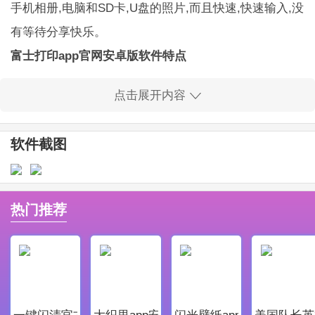
手机相册,电脑和SD卡,U盘的照片,而且快速,快速输入,没
有等待分享快乐。
富士打印app官网安卓版软件特点
1、支持多种印刷的连接,无线连接,nfc的连接,sd卡,
点击展开内容
u盘连接,选择为您提供多种多样的照片。
2、轻松快捷的操作就能完成打印。
软件截图
富士打印app官网安卓版软件亮点
1、富士打印app官网安卓版为用户们提供良好优质
的服务，让每一个用户都能在软件中获取最好，最舒适
热门推荐
的体验。
2、是一款非常智能的手机远程打印照片移动软件，
可以提供非常多的照片编辑打印功能。
富士打印app官网安卓版软件更新
一键闪清官方最新版
大织里app安卓版
闪光壁纸app安卓最新版
美国队长英