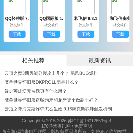
QQ轻聊版 7.
QQ国际版 1.
和飞信 6.3.1
和飞信密友
9.14314.0
91.1370.0
200
圈版 6.3.120
社交软件
社交软件
社交软件
社交软件
0
下载
下载
下载
下载
相关推荐
最新资讯
云顶之弈3飓风能分裂攻击几个？ 飓风BUG爆料
魔兽世界怀旧服DKPROLL团是什么？
暴走英雄坛无名残页有什么用？
魔兽世界怀旧服盗贼狗牙和龙牙哪个做副手好？
云顶之弈海克斯炸弹怎么生效 9.16海克斯羁绊触发机制
Copyright © 2015-
2026
苏ICP备19012653号-4
178游戏资讯网
/
免责声明
所有游戏均来自互联网，版权归原创者所有，如侵犯了你的权益，