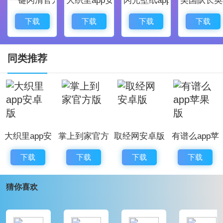
1、修复了bug，优化了一些交互体验
2、优化了程序的稳定性，更加流畅
下载
下载
下载
下载
3、调整了部分页面布局，让界面更加整洁美观
4、新增模块
同类推荐
大织里app安
掌上到家官方
取经网安卓版
有谱么app苹
卓版
版
果版
下载
下载
下载
下载
猜你喜欢