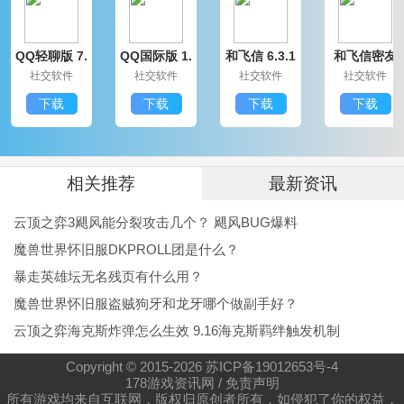
QQ轻聊版 7.
QQ国际版 1.
和飞信 6.3.1
和飞信密友
9.14314.0
91.1370.0
200
圈版 6.3.120
社交软件
社交软件
社交软件
社交软件
0
下载
下载
下载
下载
相关推荐
最新资讯
云顶之弈3飓风能分裂攻击几个？ 飓风BUG爆料
魔兽世界怀旧服DKPROLL团是什么？
暴走英雄坛无名残页有什么用？
魔兽世界怀旧服盗贼狗牙和龙牙哪个做副手好？
云顶之弈海克斯炸弹怎么生效 9.16海克斯羁绊触发机制
Copyright © 2015-
2026
苏ICP备19012653号-4
178游戏资讯网
/
免责声明
所有游戏均来自互联网，版权归原创者所有，如侵犯了你的权益，