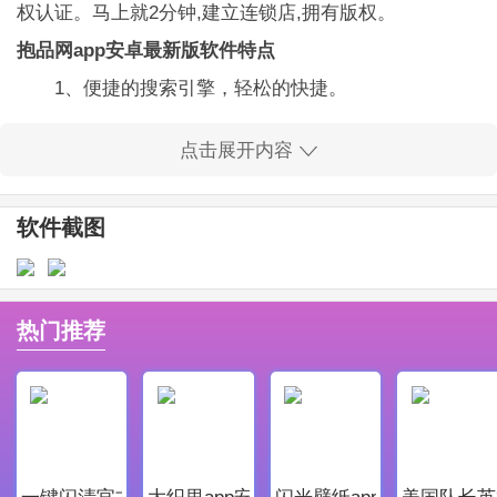
权认证。马上就2分钟,建立连锁店,拥有版权。
抱品网app安卓最新版软件特点
1、便捷的搜索引擎，轻松的快捷。
2、可以非常方便的查询交易记录。
点击展开内容
抱品网app安卓最新版软件亮点
1、抱品网app安卓最新版为用户们提供良好优质的
软件截图
服务，让每一个用户都能在软件中获取最好，最舒适的
体验。
2、是一款非常好用的短视频素材库移动软件，该软
热门推荐
件可以提供众多的短视频素材。
抱品网app安卓最新版软件更新
1、修复了bug，优化了一些交互体验
2、优化了程序的稳定性，更加流畅
一键闪清官方最新版
大织里app安卓版
闪光壁纸app安卓最新版
美国队长英