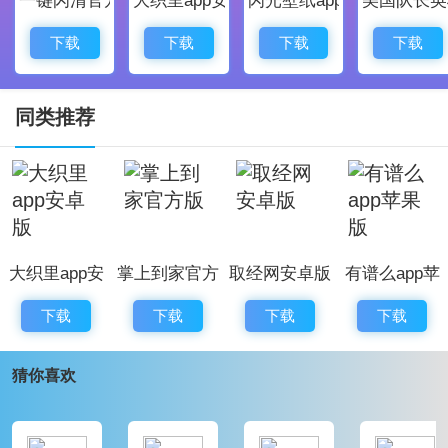
3、调整了部分页面布局，让界面更加整洁美观
4、新增模块
下载
下载
下载
下载
同类推荐
大织里app安
掌上到家官方
取经网安卓版
有谱么app苹
卓版
版
果版
下载
下载
下载
下载
猜你喜欢