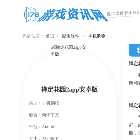
您的位置：
首页
>
应用软件
>
手机购物
禅定花
有了
解和
禅定花园2app安卓版
类型：手机购物
禅定
语言：简体中文
专注
群，
平台：Android
脑，
大小：227.9MB