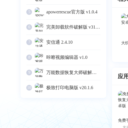
apowerrescue官方版 v1.0.4
5
完美卸载软件破解版 v31.16
6
安信通 2.4.10
7
咔嚓视频编辑器 v1.0
8
万能数据恢复大师破解版 v6.3
9
应
极致打印电脑版 v20.1.6
10
常