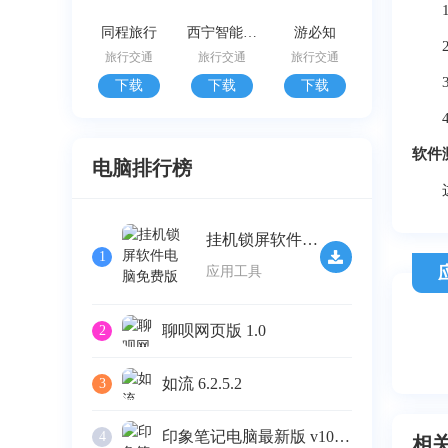
1、
同程旅行
西宁智能公交
游必知
2、
旅行交通
旅行交通
旅行交通
3、
下载
下载
下载
4、
软件
电脑排行榜
这是
挂机锁屏软件电脑免费版 v2.32
1
应用工具
聊呗网页版 1.0
2
如流 6.2.5.2
3
印象笔记电脑最新版 v10.4.4
4
相