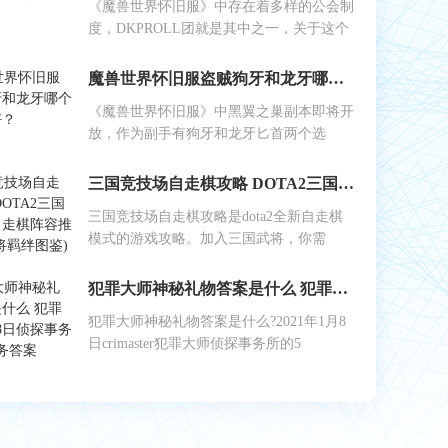
《魔兽世界怀旧服》中存在着多样的公会制
度，DKPROLL团就是其中之一，关于这个
魔兽世界怀旧服盗贼狗牙和龙牙哪个做副手好？
《魔兽世界怀旧服》中黑翼之巢副本即将开
放，作为副手有狗牙和龙牙匕首两个选
三国竞技场自走棋攻略 DOTA2三国竞技场自走棋阵容推荐(附武将羁绊图鉴)
三国竞技场自走棋攻略是dota2全新自走棋
模式的游戏攻略。加入三国武将，你需
犯罪大师神秘礼物答案是什么 犯罪大师1月8日侦探事务所5星任务答案
犯罪大师神秘礼物答案是什么?2021年1月8
日crimaster犯罪大师侦探事务所的5