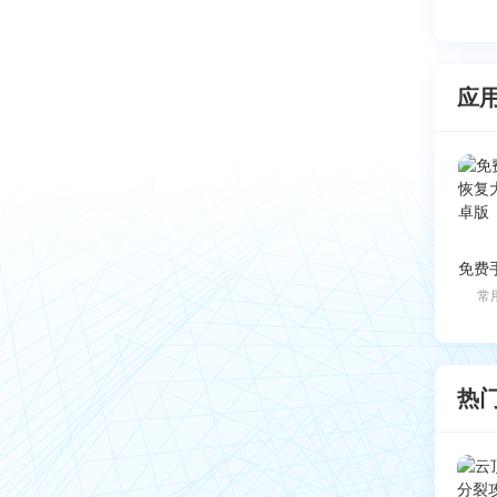
应
常
热