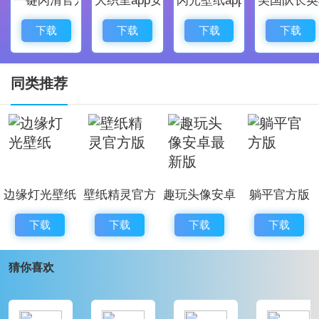
#画中画#，多达20多种精美情境，随时生成与众不
同的画中画照片
下载
下载
下载
下载
3 形状切图
#形状切图#，有各种可爱的形状，总有一款是你喜
同类推荐
欢的。
4 炫酷滤镜
#滤镜#，强烈推荐非常炫酷的#低多形滤镜#功
能！！
边缘灯光壁纸
壁纸精灵官方
趣玩头像安卓
躺平官方版
非常方便分享到社交，开始下载并体验吧
版
最新版
下载
下载
下载
下载
更新日志
猜你喜欢
v3.5.0
1支持android 8.0的分享
2 修复分享时会闪退的问题