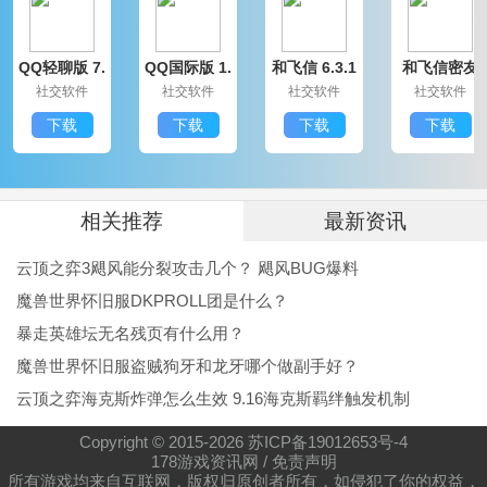
3 修复其他一些bugs
QQ轻聊版 7.
QQ国际版 1.
和飞信 6.3.1
和飞信密友
相关软件推荐
9.14314.0
91.1370.0
200
圈版 6.3.120
社交软件
社交软件
社交软件
社交软件
0
《VSCO Cam》是一款专业的图片滤镜软件，它对
下载
下载
下载
下载
胶片的模拟超越了一切其他提供滤镜功能的p图软件，在
这里你只需一键就能让你的照片变得非常美观，而且总
有那么一款你喜欢的滤镜。
相关推荐
最新资讯
《轻颜p图》是一款非常容易上手的图片处理软件，
云顶之弈3飓风能分裂攻击几个？ 飓风BUG爆料
软件内容主打自拍的美化，内置多种图片滤镜可供选
魔兽世界怀旧服DKPROLL团是什么？
用，还有智能美化系统，自动调节照片的亮度、对比
暴走英雄坛无名残页有什么用？
魔兽世界怀旧服盗贼狗牙和龙牙哪个做副手好？
度、白平衡，给您的照片增添不一样的风采。
云顶之弈海克斯炸弹怎么生效 9.16海克斯羁绊触发机制
Copyright © 2015-
2026
苏ICP备19012653号-4
178游戏资讯网
/
免责声明
所有游戏均来自互联网，版权归原创者所有，如侵犯了你的权益，