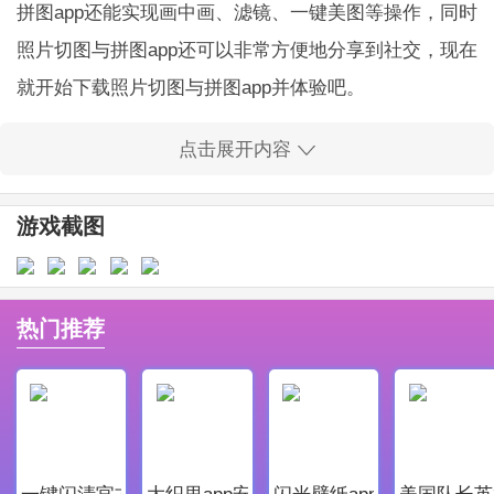
拼图app还能实现画中画、滤镜、一键美图等操作，同时
照片切图与拼图app还可以非常方便地分享到社交，现在
就开始下载照片切图与拼图app并体验吧。
点击展开内容
照片切图与拼图软件功能介绍
1 切图与台词拼图
游戏截图
#台词拼接#，一键将台词图拼接成长图！！
#长图拼接#，将照片接拼成一张长图！！
#趣味拼图#，多达80多种排版与样式，一次拼个
热门推荐
够！！
#圆角切图#，切图的圆角的大小，你决定！！切成
几格，你决定！！
2 画中画
一键闪清官方最新版
大织里app安卓版
闪光壁纸app安卓最新版
美国队长英