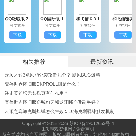
家。
QQ轻聊版 7.
QQ国际版 1.
和飞信 6.3.1
和飞信密友
评论实名认证。如你尚未实名认证，本版本将会有
9.14314.0
91.1370.0
200
圈版 6.3.120
社交软件
社交软件
社交软件
社交软件
0
弹窗提示。
下载
下载
下载
下载
其他更新。修复了一些已知的bug，解决了一些未
来的隐患。
软件点评
相关推荐
最新资讯
这是一款好用的家居分享应用，来躺平，分享家的
云顶之弈3飓风能分裂攻击几个？ 飓风BUG爆料
大布局和小角落，物件或感觉，小朋友和小动物。遇上
魔兽世界怀旧服DKPROLL团是什么？
志同道合，开启线上做客。[话题]
暴走英雄坛无名残页有什么用？
魔兽世界怀旧服盗贼狗牙和龙牙哪个做副手好？
你有点入门了。进到感兴趣的话题，讨论家的可能
云顶之弈海克斯炸弹怎么生效 9.16海克斯羁绊触发机制
性，欢迎下载使用吧。
躺平app是2019年初手淘新上线的家装家居程序，
Copyright © 2015-
2026
苏ICP备19012653号-4
178游戏资讯网
/
免责声明
以家装家居图片推荐为主的复合导购应用场景，用户链
所有游戏均来自互联网，版权归原创者所有，如侵犯了你的权益，