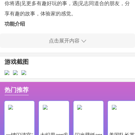
你将遇|见更多有趣好玩的事，遇|见志同道合的朋友，分
享有趣的故事，体验家的感觉。
功能介绍
[家·人]联结家与人。来躺平，分享家的大布局和小
点击展开内容
角落，物件或感觉，小朋友和小动物。遇上志同道合，
开启线上做客。
游戏截图
[话题]你有点入门了。进到感兴趣的话题，讨论家
的可能性。
[分享]“这就算不错了?那我家也行!!!”躺平对你的巧
热门推荐
思和灵感分享举双手双脚欢迎。
功能亮点
你会得到
一个App。
一键闪清官方最新版
大织里app安卓版
闪光壁纸app安卓最新版
美国队长英