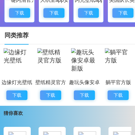
一个全新的生活圈。
一个冷静克制的平台。
下载
下载
下载
下载
一个热衷于做周边的品牌。
一个用心待人的运营团队。
同类推荐
一个或若干个发现bug的机会以及未知的未来。
功能特色
1、分享自家的家居生活布置找寻志同道合的人;
2、从分享中找寻家居布置的灵感;
边缘灯光壁纸
壁纸精灵官方
趣玩头像安卓
躺平官方版
3、多样的话题讨论发现你感兴趣的内容;
版
最新版
4、丰富的兴趣栏目带你发现生活的美。
下载
下载
下载
下载
更新内容
猜你喜欢
视觉优化升级。如你所见，logo不一样了，后面还
会有动作。
发现页改版。(希望)如你所愿，能看到更多中意的