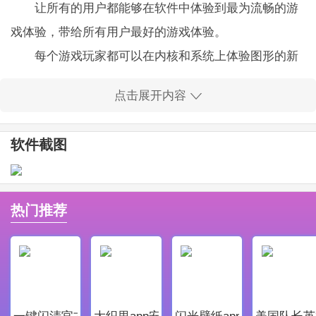
让所有的用户都能够在软件中体验到最为流畅的游
戏体验，带给所有用户最好的游戏体验。
每个游戏玩家都可以在内核和系统上体验图形的新
升级，从而使每个游戏玩家都可以适应更多的游戏玩
点击展开内容
法，并改善游戏的整体键盘和鼠标控件。
保证每一位玩家都能够快速启动游戏，并且操作十
软件截图
分的轻松简单，所有的用户都能够快速的上手使用。
网易mumu官网版软件亮点
支持使用键盘鼠标操作，还可以使用手柄进行游
热门推荐
戏，任何玩家都可以使用手柄带来新的游戏体验并打开
更多游戏，因此您可以玩更多游戏。
支持键盘的键位自定义，还能够进行一键截屏，挑
战画面分辨率，安装手游。
一键闪清官方最新版
大织里app安卓版
闪光壁纸app安卓最新版
美国队长英