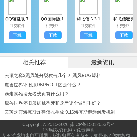
QQ轻聊版 7.
QQ国际版 1.
和飞信 6.3.1
和飞信密友
9.14314.0
91.1370.0
200
圈版 6.3.120
社交软件
社交软件
社交软件
社交软件
0
下载
下载
下载
下载
相关推荐
最新资讯
云顶之弈3飓风能分裂攻击几个？ 飓风BUG爆料
魔兽世界怀旧服DKPROLL团是什么？
暴走英雄坛无名残页有什么用？
魔兽世界怀旧服盗贼狗牙和龙牙哪个做副手好？
云顶之弈海克斯炸弹怎么生效 9.16海克斯羁绊触发机制
Copyright © 2015-
2026
苏ICP备19012653号-4
178游戏资讯网
/
免责声明
所有游戏均来自互联网，版权归原创者所有，如侵犯了你的权益，