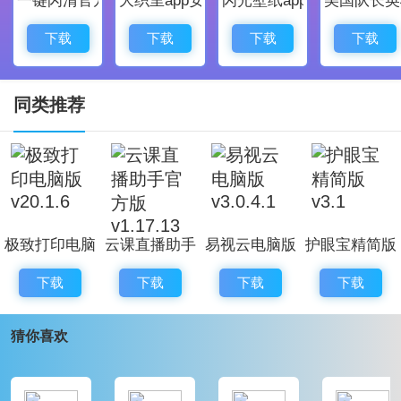
并且能够自由的挂机，使用电脑还能够感受大屏幕
游戏带来的更好的游戏体验。
下载
下载
下载
下载
网易mumu官网版软件评测
网易mumu是一款非常好用的手游电脑模拟器，这
同类推荐
款模拟器的操作十分的方便，玩家可以使用在款软件在
电脑上面尽情的游玩手机游戏，让玩家拥有非常好的手
机游戏体验。
网易mumu官网版更新日志
极致打印电脑
云课直播助手
易视云电脑版
护眼宝精简版
1、修复了《影之刃3》输入框显示错误的问题;
版 v20.1.6
官方版
v3.0.4.1
v3.1
2、修复了《崩坏3》活动页面显示异常的问题;
下载
下载
下载
下载
v1.17.13
3、修复了《破雪刃》启动黑屏的问题;
猜你喜欢
4、修复了《战神遗迹》启动闪退的问题;
5、修复了《三国志战略版》加载出现崩溃的问题。