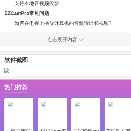
支持本地音视频投影
EZCastPro常见问题
如何在电视上播放计算机的音频输出和视频?
由于视频是在加密狗上解码的，因此镜像时无法分
点击展开内容
离音频和视频。
为什么字幕显示不正确?
软件截图
您可能为字幕使用了错误的编码。请将加密狗的语
言设置切换为与计算机相同的语言，或使用Uni代码字
幕。
热门推荐
为什么在Windows 7简化版上未安装EZCast Pro应
用程序?
Windows7入门版不包含VGA驱动程序，因此与EZC
ast应用程序不兼容。
一键闪清官方最新版
大织里app安卓版
闪光壁纸app安卓最新版
美国队长英