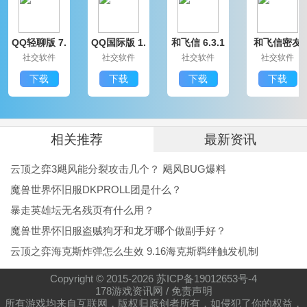
QQ轻聊版 7.
QQ国际版 1.
和飞信 6.3.1
和飞信密友
9.14314.0
91.1370.0
200
圈版 6.3.120
社交软件
社交软件
社交软件
社交软件
0
下载
下载
下载
下载
相关推荐
最新资讯
云顶之弈3飓风能分裂攻击几个？ 飓风BUG爆料
魔兽世界怀旧服DKPROLL团是什么？
暴走英雄坛无名残页有什么用？
魔兽世界怀旧服盗贼狗牙和龙牙哪个做副手好？
云顶之弈海克斯炸弹怎么生效 9.16海克斯羁绊触发机制
Copyright © 2015-
2026
苏ICP备19012653号-4
178游戏资讯网
/
免责声明
所有游戏均来自互联网，版权归原创者所有，如侵犯了你的权益，