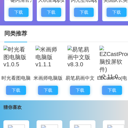
如何使用Windows连接到EZCast Pro?
请从Windows中的EZCast Pro连接到Wi-Fi网络，然
下载
下载
下载
下载
后执行EZCast Pro应用程序。单击窗口右上角的“ SEAR
CH DONGLE”以连接到所需的EZCast Pro设备。连接成
同类推荐
功后，连接的EZCast Pro设备的名称将显示在“搜索
狗”上方，然后您就可以开始使用应用程序中的功能了。
如果与EZCast Pro设备的连接失败，则显示“设备未连
接”。
时光看图电脑
米画师电脑版
易笔易画中文
EZCastPro(电
版 v1.0.5
v1.1.1
版 v8.3.0
脑投屏软件)
下载
下载
下载
下载
v2.11.0
猜你喜欢