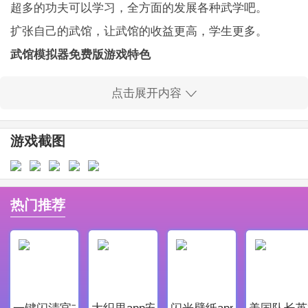
超多的功夫可以学习，全方面的发展各种武学吧。
扩张自己的武馆，让武馆的收益更高，学生更多。
武馆模拟器免费版游戏特色
亲爱的掌门人们大家好~ 在这里，您将接手一家刚刚开
点击展开内容
业的武馆。
这里的一切都是您说了算!您可以不断学习提升自己的经
游戏截图
营能力。
加大宣传力度招揽海量的学员、扩张武馆解锁更多的功
能区!
热门推荐
甚至可以招揽内门弟子，与江湖决战，将自己的门派发
扬光大!
武馆模拟器免费版最新版本更新内容
- 核心玩法优化，满足玩家流畅的体验过程;提供4个场馆
一键闪清官方最新版
大织里app安卓版
闪光壁纸app安卓最新版
美国队长英