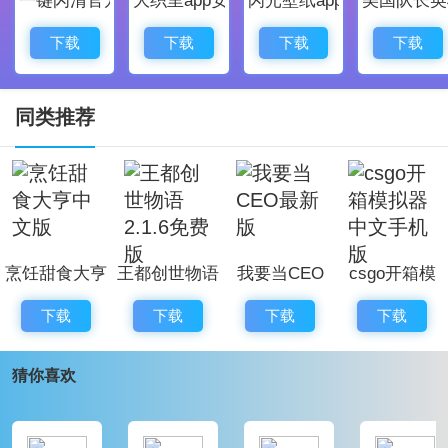
可以解锁、布置、升级;
- 新增员工系统，可以辅助掌门管理武馆，自动收取钱
下载
下载
下载
下载
币、驱赶别家销售员等!
- 新增顾客图鉴，海量顾客等待玩家解锁和收集，都是
同类推荐
带梗的人物哦，你能认出ta们么~ ?
- 优化动画效果，丰富画面的活泼氛围，看到满屏的顾
客学员忙来忙去，岂不美哉?
武馆模拟器技巧攻略
烹饪甜食大亨
王都创世物语
我要当CEO
csgo开箱模
购买更多的健身器材、招募更好的老师吸引海量顾客前
中文版
2.1.6免费版
最新版
拟器中文手机
来。
下载
下载
下载
下载
版
玩家每天登陆即可进行抽奖海量金币砖石等你领取。
猜你喜欢
游戏中拥有非常多的道具，不同的道具带来不同的收益
加成。
吸引更多学员，收取海量的学费，不断的升级扩大武馆;