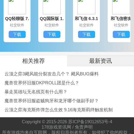
武馆模拟器免费版点评
QQ轻聊版 7.
QQ国际版 1.
和飞信 6.3.1
和飞信密友
武馆模拟器免费版是一款非常好玩的模拟经营武馆的游
9.14314.0
91.1370.0
200
圈版 6.3.120
社交软件
社交软件
社交软件
社交软件
0
戏，免费下载就能体验，让你可以更好的完成经营，获
下载
下载
下载
下载
得更多的收益，让武馆越来越大，越来越有名气。
相关推荐
最新资讯
云顶之弈3飓风能分裂攻击几个？ 飓风BUG爆料
魔兽世界怀旧服DKPROLL团是什么？
暴走英雄坛无名残页有什么用？
魔兽世界怀旧服盗贼狗牙和龙牙哪个做副手好？
云顶之弈海克斯炸弹怎么生效 9.16海克斯羁绊触发机制
Copyright © 2015-
2026
苏ICP备19012653号-4
178游戏资讯网
/
免责声明
所有游戏均来自互联网，版权归原创者所有，如侵犯了你的权益，