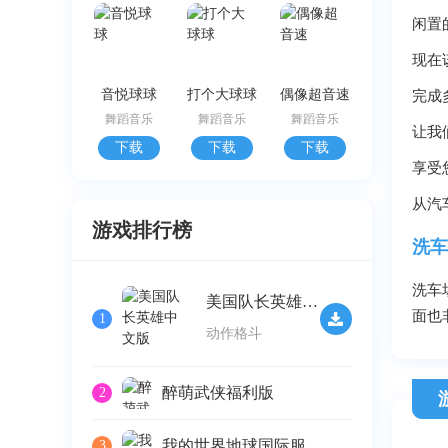
闲置
现在
音悦球球
打个大球球
偶像超音速
完成
舞蹈音乐
舞蹈音乐
舞蹈音乐
让我
下载
下载
下载
享受
从汽
游戏排行榜
洗车
洗车
美国队长英雄中文版
面也
1
动作格斗
醉萌武侠福利版
2
我的世界地球国际服
3