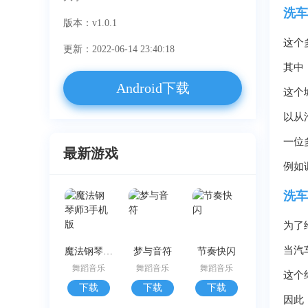
洗车
版本：v1.0.1
这个
更新：2022-06-14 23:40:18
其中
Android下载
这个
以从
一位
最新游戏
例如
洗车
为了
当汽
魔法钢琴师3手机版
梦与音符
节奏快闪
舞蹈音乐
舞蹈音乐
舞蹈音乐
这个
下载
下载
下载
因此