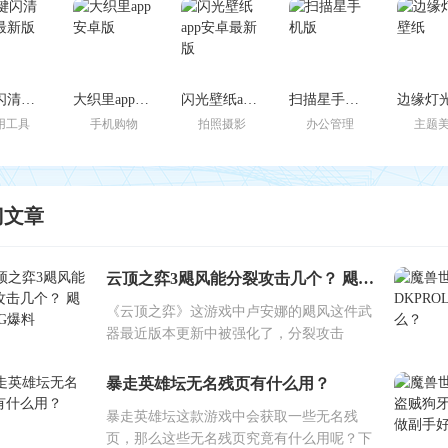
一键闪清官方最新版
大织里app安卓版
闪光壁纸app安卓最新版
扫描星手机版
用工具
手机购物
拍照摄影
办公管理
主题
门文章
云顶之弈3飓风能分裂攻击几个？ 飓风BUG爆料
《云顶之弈》这游戏中卢安娜的飓风这件武
器最近版本更新中被强化了，分裂攻击
暴走英雄坛无名残页有什么用？
暴走英雄坛这款游戏中会获取一些无名残
页，那么这些无名残页究竟有什么用呢？下