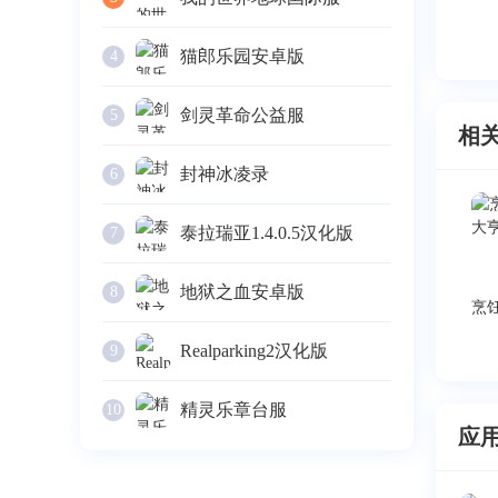
猫郎乐园安卓版
4
剑灵革命公益服
5
相
封神冰凌录
6
泰拉瑞亚1.4.0.5汉化版
7
地狱之血安卓版
8
Realparking2汉化版
9
精灵乐章台服
10
应