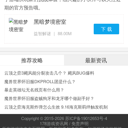
期的官方预告哦。
黑暗梦境密室
下 载
益智解谜
|
88.00M
推荐攻略
最新资讯
云顶之弈3飓风能分裂攻击几个？ 飓风BUG爆料
魔兽世界怀旧服DKPROLL团是什么？
暴走英雄坛无名残页有什么用？
魔兽世界怀旧服盗贼狗牙和龙牙哪个做副手好？
云顶之弈海克斯炸弹怎么生效 9.16海克斯羁绊触发机制
Copyright © 2015-
2026
苏ICP备19012653号-4
178游戏资讯网
/
免责声明